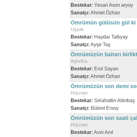
Bestekar:
Yesari Asım aryoy
Sanatçı:
Ahmet Özhan
Ömrümün gülüsün gül ki
Uşşak
Bestekar:
Haydar Tatlıyay
Sanatçı:
Ayşe Taş
Ömrümüzün baharı birlik
Aşkefza
Bestekar:
Erol Sayan
Sanatçı:
Ahmet Özhan
Ömrümüzün son demi son 
Hüzzam
Bestekar:
Selahattin Altınbaş
Sanatçı:
Bülent Ersoy
Ömrümüzün son saati çal
Hüzzam
Bestekar:
Avni Anıl