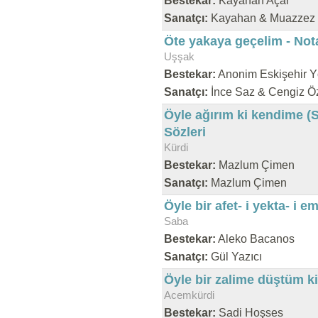
Bestekar:
Kayahan Açar
Sanatçı:
Kayahan & Muazzez 
Öte yakaya geçelim - Not
Uşşak
Bestekar:
Anonim Eskişehir Y
Sanatçı:
İnce Saz & Cengiz Ö
Öyle ağırım ki kendime (S
Sözleri
Kürdi
Bestekar:
Mazlum Çimen
Sanatçı:
Mazlum Çimen
Öyle bir afet- i yekta- i 
Saba
Bestekar:
Aleko Bacanos
Sanatçı:
Gül Yazıcı
Öyle bir zalime düştüm ki
Acemkürdi
Bestekar:
Sadi Hoşses