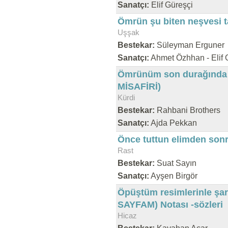
Sanatçı:
Elif Güreşçi
Ömrün şu biten neşvesi t
Uşşak
Bestekar:
Süleyman Erguner
Sanatçı:
Ahmet Özhhan - Elif 
Ömrünüm son durağında 
MİSAFİRİ)
Kürdi
Bestekar:
Rahbani Brothers
Sanatçı:
Ajda Pekkan
Önce tuttun elimden sonr
Rast
Bestekar:
Suat Sayın
Sanatçı:
Ayşen Birgör
Öpüştüm resimlerinle şa
SAYFAM) Notası -sözleri
Hicaz