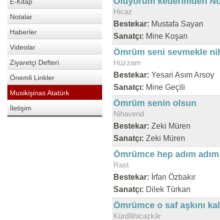
Ölüyorum kederimden No
E-Kitap
Hicaz
Notalar
Bestekar:
Mustafa Sayan
Haberler
Sanatçı:
Mine Koşan
Videolar
Ömrüm seni sevmekle nih
Ziyaretçi Defteri
Hüzzam
Bestekar:
Yesari Asım Arsoy
Önemli Linkler
Sanatçı:
Mine Geçili
Musikişinas Atatürk
Ömrüm senin olsun
İletişim
Nihavend
Bestekar:
Zeki Müren
Sanatçı:
Zeki Müren
Ömrümce hep adım adım 
Rast
Bestekar:
İrfan Özbakır
Sanatçı:
Dilek Türkan
Ömrümce o saf aşkını ka
Kürdîlihicazkâr