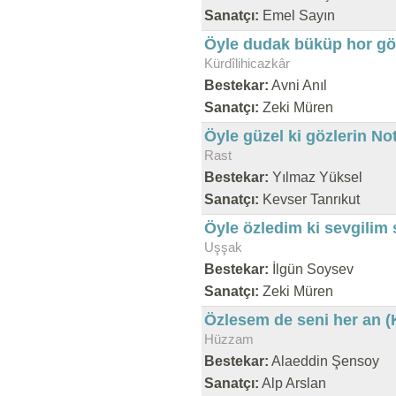
Sanatçı:
Emel Sayın
Öyle dudak büküp hor göz
Kürdîlihicazkâr
Bestekar:
Avni Anıl
Sanatçı:
Zeki Müren
Öyle güzel ki gözlerin No
Rast
Bestekar:
Yılmaz Yüksel
Sanatçı:
Kevser Tanrıkut
Öyle özledim ki sevgilim 
Uşşak
Bestekar:
İlgün Soysev
Sanatçı:
Zeki Müren
Özlesem de seni her an (
Hüzzam
Bestekar:
Alaeddin Şensoy
Sanatçı:
Alp Arslan