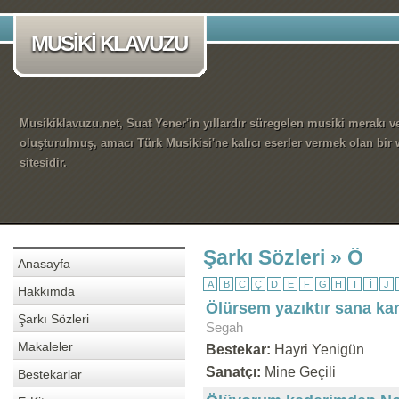
MUSİKİ KLAVUZU
Musikiklavuzu.net, Suat Yener'in yıllardır süregelen musiki merakı ve
oluşturulmuş, amacı Türk Musikisi'ne kalıcı eserler vermek olan bir
sitesidir.
Şarkı Sözleri » Ö
Anasayfa
A
B
C
Ç
D
E
F
G
H
I
İ
J
Hakkımda
Ölürsem yazıktır sana ka
Şarkı Sözleri
Segah
Makaleler
Bestekar:
Hayri Yenigün
Sanatçı:
Mine Geçili
Bestekarlar