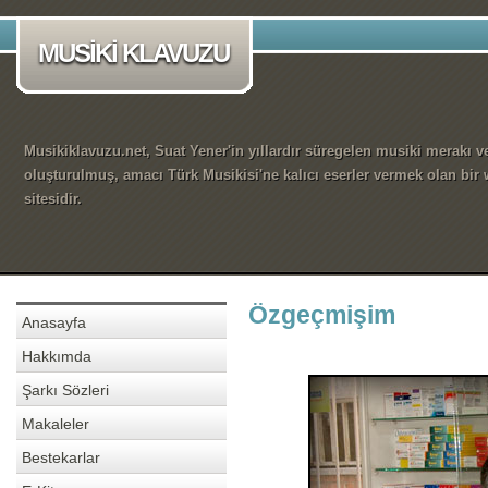
MUSİKİ KLAVUZU
Musikiklavuzu.net, Suat Yener'in yıllardır süregelen musiki merakı ve
oluşturulmuş, amacı Türk Musikisi'ne kalıcı eserler vermek olan bir
sitesidir.
Özgeçmişim
Anasayfa
Hakkımda
Şarkı Sözleri
Makaleler
Bestekarlar