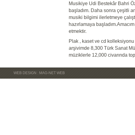
Musikiye Udi Bestekâr Bahri Ö
başladım. Daha sonra çeşitli an
musiki bilgimi ilerletmeye çalı
hazırlamaya başladım.Amacım M
etmektir.
Plak , kaset ve cd kolleksiyo
arşivimde 8,300 Türk Sanat Müz
müziklerle 12,000 civarında to
WEB DESIGN : MAG-NET WEB