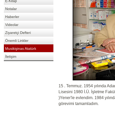
E-Kitap
Notalar
Haberler
Videolar
Ziyaretçi Defteri
Önemli Linkler
Musikişinas Atatürk
İletişim
15 . Temmuz. 1954 yılında Ad
Lisesini 1980 İ.Ü. İşletme Fakült
)Yener'le evlendim. 1984 yılınd
görevimi tamamladım.