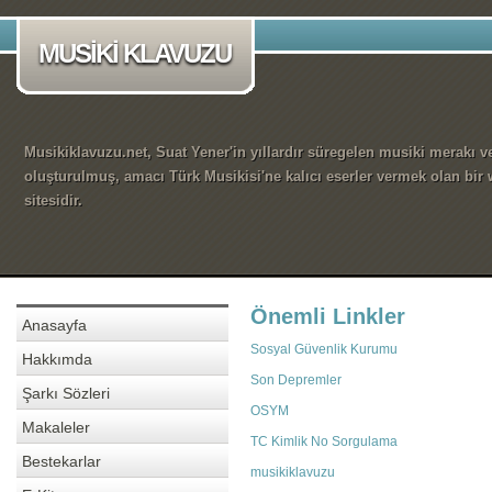
MUSİKİ KLAVUZU
Musikiklavuzu.net, Suat Yener'in yıllardır süregelen musiki merakı ve
oluşturulmuş, amacı Türk Musikisi'ne kalıcı eserler vermek olan bir
sitesidir.
Önemli Linkler
Anasayfa
Sosyal Güvenlik Kurumu
Hakkımda
Son Depremler
Şarkı Sözleri
OSYM
Makaleler
TC Kimlik No Sorgulama
Bestekarlar
musikiklavuzu