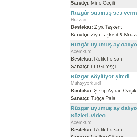
Sanatçı:
Mine Geçili
Rüzgâr susmuş ses verm
Hüzzam
Bestekar:
Ziya Taşkent
Sanatçı:
Ziya Taşkent & Muaz
Rüzgâr uyumuş ay dalıyor 
Acemkürdi
Bestekar:
Refik Fersan
Sanatçı:
Elif Güreşçi
Rüzgar söylüyor şimdi
Muhayyerkürdî
Bestekar:
Şekip Ayhan Özışık
Sanatçı:
Tuğçe Pala
Rüzgar uyumuş ay dalıyor
Sözleri-Video
Acemkürdi
Bestekar:
Refik Fersan