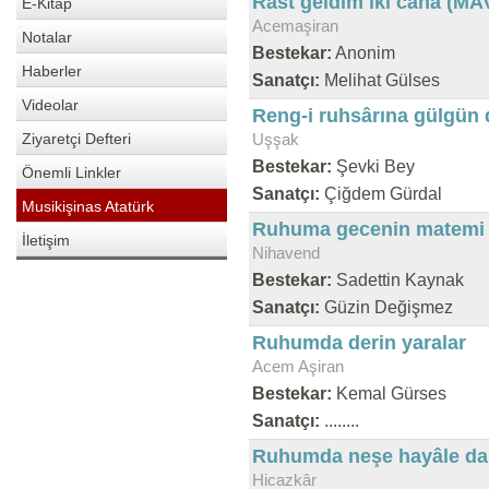
Rast geldim iki cana (MAV
E-Kitap
Acemaşiran
Notalar
Bestekar:
Anonim
Haberler
Sanatçı:
Melihat Gülses
Videolar
Reng-i ruhsârına gülgün 
Ziyaretçi Defteri
Uşşak
Bestekar:
Şevki Bey
Önemli Linkler
Sanatçı:
Çiğdem Gürdal
Musikişinas Atatürk
Ruhuma gecenin matemi d
İletişim
Nihavend
Bestekar:
Sadettin Kaynak
Sanatçı:
Güzin Değişmez
Ruhumda derin yaralar
Acem Aşiran
Bestekar:
Kemal Gürses
Sanatçı:
........
Ruhumda neşe hayâle da
Hicazkâr