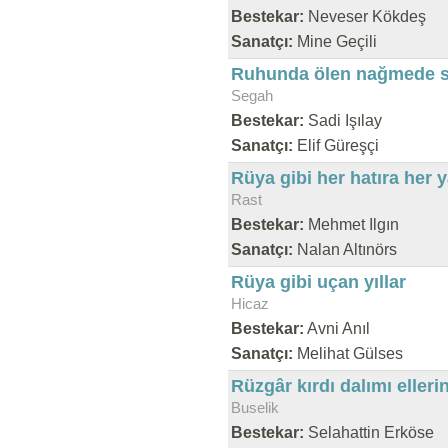
Bestekar:
Neveser Kökdeş
Sanatçı:
Mine Geçili
Ruhunda ölen nağmede se
Segah
Bestekar:
Sadi Işılay
Sanatçı:
Elif Güreşçi
Rüya gibi her hatıra her 
Rast
Bestekar:
Mehmet Ilgın
Sanatçı:
Nalan Altınörs
Rüya gibi uçan yıllar
Hicaz
Bestekar:
Avni Anıl
Sanatçı:
Melihat Gülses
Rüzgâr kırdı dalımı eller
Buselik
Bestekar:
Selahattin Erköse