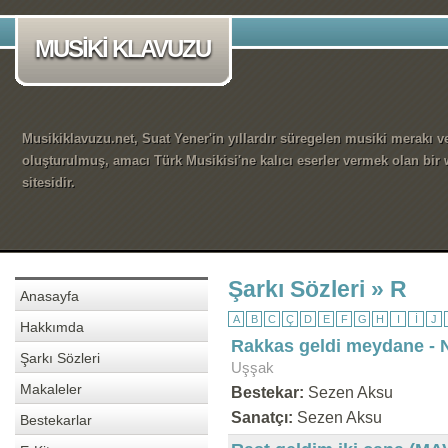
MUSİKİ KLAVUZU
Musikiklavuzu.net, Suat Yener'in yıllardır süregelen musiki merakı ve
oluşturulmuş, amacı Türk Musikisi'ne kalıcı eserler vermek olan bir
sitesidir.
Şarkı Sözleri » R
Anasayfa
A
B
C
Ç
D
E
F
G
H
I
İ
J
Hakkımda
Rakkas geldi meydane - N
Şarkı Sözleri
Uşşak
Makaleler
Bestekar:
Sezen Aksu
Sanatçı:
Sezen Aksu
Bestekarlar