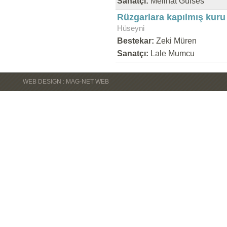
Sanatçı:
Melihat Gülses
Rüzgarlara kapılmış kuru
Hüseyni
Bestekar:
Zeki Müren
Sanatçı:
Lale Mumcu
WEB DESIGN : MAG-NET WEB