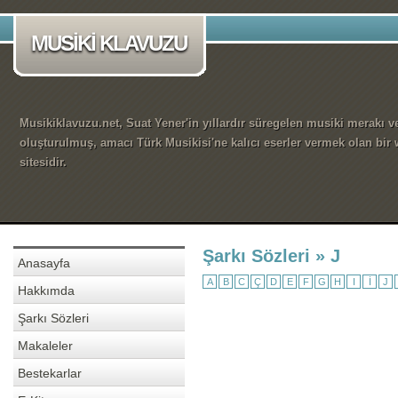
MUSİKİ KLAVUZU
Musikiklavuzu.net, Suat Yener'in yıllardır süregelen musiki merakı ve
oluşturulmuş, amacı Türk Musikisi'ne kalıcı eserler vermek olan bir
sitesidir.
Şarkı Sözleri » J
Anasayfa
A
B
C
Ç
D
E
F
G
H
I
İ
J
Hakkımda
Şarkı Sözleri
Makaleler
Bestekarlar