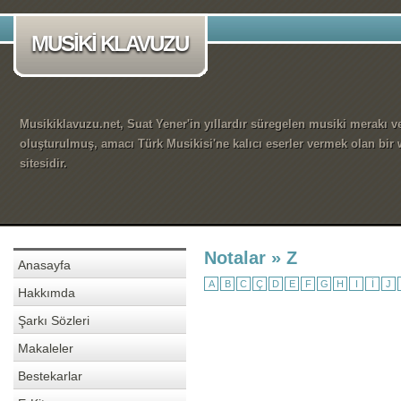
MUSİKİ KLAVUZU
Musikiklavuzu.net, Suat Yener'in yıllardır süregelen musiki merakı ve
oluşturulmuş, amacı Türk Musikisi'ne kalıcı eserler vermek olan bir
sitesidir.
Notalar » Z
Anasayfa
A
B
C
Ç
D
E
F
G
H
I
İ
J
Hakkımda
Şarkı Sözleri
Makaleler
Bestekarlar