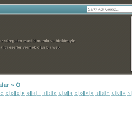
dır süregelen musiki merakı ve birikimiyle
alıcı eserler vermek olan bir web
alar » Ö
C
Ç
D
E
F
G
H
I
İ
J
K
L
M
N
O
Ö
P
R
S
Ş
T
U
Ü
V
Y