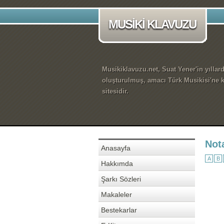
MUSİKİ KLAVUZU
Musikiklavuzu.net, Suat Yener'in yıllar
oluşturulmuş, amacı Türk Musikisi'ne k
sitesidir.
Not
Anasayfa
A
B
Hakkımda
Şarkı Sözleri
Makaleler
Bestekarlar