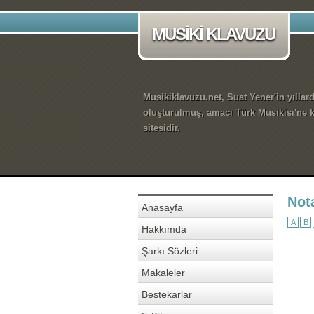
MUSİKİ KLAVUZU
Musikiklavuzu.net, Suat Yener'in yıllar
oluşturulmuş, amacı Türk Musikisi'ne k
sitesidir.
Not
Anasayfa
A
B
Hakkımda
Şarkı Sözleri
Makaleler
Bestekarlar