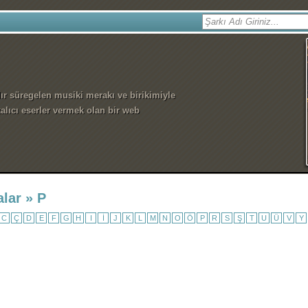
dır süregelen musiki merakı ve birikimiyle
alıcı eserler vermek olan bir web
alar » P
C
Ç
D
E
F
G
H
I
İ
J
K
L
M
N
O
Ö
P
R
S
Ş
T
U
Ü
V
Y