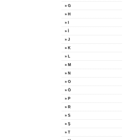
» G
» H
» I
» İ
» J
» K
» L
» M
» N
» O
» Ö
» P
» R
» S
» Ş
» T