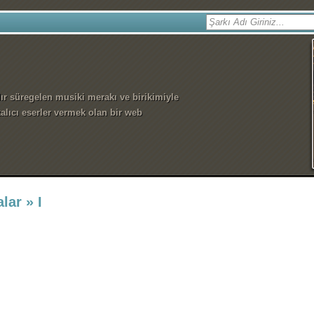
dır süregelen musiki merakı ve birikimiyle
alıcı eserler vermek olan bir web
lar » I