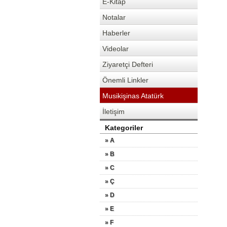
E-Kitap
Notalar
Haberler
Videolar
Ziyaretçi Defteri
Önemli Linkler
Musikişinas Atatürk
İletişim
Kategoriler
» A
» B
» C
» Ç
» D
» E
» F