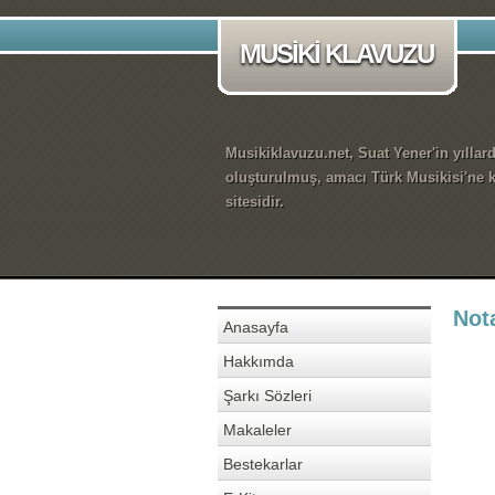
MUSİKİ KLAVUZU
Musikiklavuzu.net, Suat Yener'in yıllar
oluşturulmuş, amacı Türk Musikisi'ne k
sitesidir.
Nota
Anasayfa
Hakkımda
Şarkı Sözleri
Makaleler
Bestekarlar