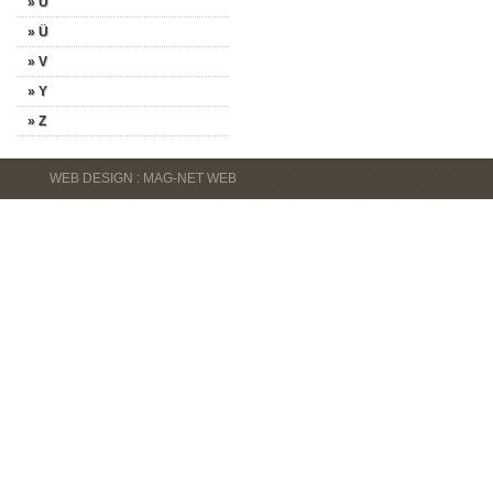
» U
» Ü
» V
» Y
» Z
WEB DESIGN : MAG-NET WEB