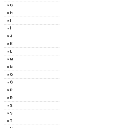
» G
» H
» I
» İ
» J
» K
» L
» M
» N
» O
» Ö
» P
» R
» S
» Ş
» T