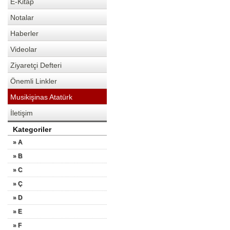
E-Kitap
Notalar
Haberler
Videolar
Ziyaretçi Defteri
Önemli Linkler
Musikişinas Atatürk
İletişim
Kategoriler
» A
» B
» C
» Ç
» D
» E
» F