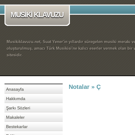
MUSİKİ KLAVUZU
Musikiklavuzu.net, Suat Yener'in yıllardır süregelen musiki merakı ve
oluşturulmuş, amacı Türk Musikisi'ne kalıcı eserler vermek olan bir
sitesidir.
Notalar » Ç
Anasayfa
Hakkımda
Şarkı Sözleri
Makaleler
Bestekarlar