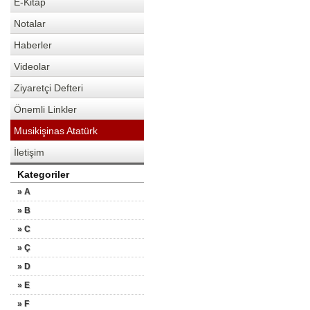
E-Kitap
Notalar
Haberler
Videolar
Ziyaretçi Defteri
Önemli Linkler
Musikişinas Atatürk
İletişim
Kategoriler
» A
» B
» C
» Ç
» D
» E
» F