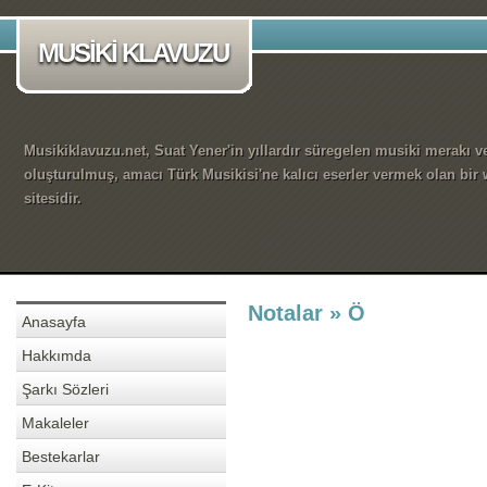
MUSİKİ KLAVUZU
Musikiklavuzu.net, Suat Yener'in yıllardır süregelen musiki merakı ve
oluşturulmuş, amacı Türk Musikisi'ne kalıcı eserler vermek olan bir
sitesidir.
Notalar » Ö
Anasayfa
Hakkımda
Şarkı Sözleri
Makaleler
Bestekarlar