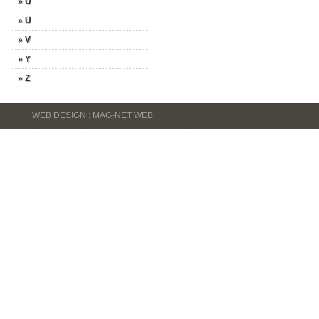
» U
» Ü
» V
» Y
» Z
WEB DESIGN : MAG-NET WEB