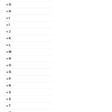
» G
» H
» I
» İ
» J
» K
» L
» M
» N
» O
» Ö
» P
» R
» S
» Ş
» T