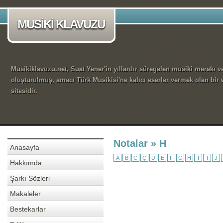
MUSİKİ KLAVUZU
Musikiklavuzu.net, Suat Yener'in yıllardır süregelen musiki merakı ve
oluşturulmuş, amacı Türk Musikisi'ne kalıcı eserler vermek olan bir
sitesidir.
Notalar » H
Anasayfa
A
B
C
Ç
D
E
F
G
H
I
İ
J
Hakkımda
Şarkı Sözleri
Makaleler
Bestekarlar