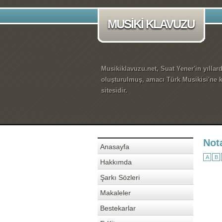
MUSİKİ KLAVUZU
Musikiklavuzu.net, Suat Yener'in yıllar
oluşturulmuş, amacı Türk Musikisi'ne k
sitesidir.
Not
Anasayfa
A
B
Hakkımda
Şarkı Sözleri
Makaleler
Bestekarlar