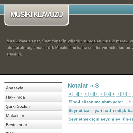
MUSİKİ KLAVUZU
Musikiklavuzu.net, Suat Yener'in yıllardır süregelen musiki merakı ve
oluşturulmuş, amacı Türk Musikisi'ne kalıcı eserler vermek olan bir
sitesidir.
Notalar » S
Anasayfa
A
B
C
Ç
D
E
F
G
H
I
İ
J
Hakkımda
Sîne-i sûzanıma ahım yeter.....H
Şarkı Sözleri
Seyr et izar-ı yari hatt-ı müşk-bar
Makaleler
Seyr etmek için seyrini ey rûh-i
Bestekarlar