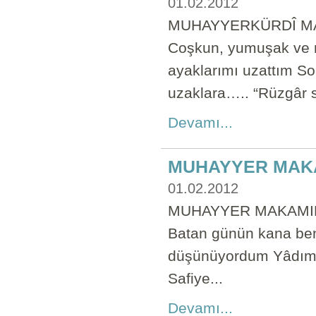
01.02.2012
MUHAYYERKÜRDÎ MAKA
Coşkun, yumuşak ve ra
ayaklarımı uzattım S
uzaklara….. “Rüzgâr s
Devamı...
MUHAYYER MAK
01.02.2012
MUHAYYER MAKAMINDA
Batan günün kana be
düşünüyordum Yâdımda 
Safiye...
Devamı...