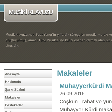
MUSİKİ KLAVUZU
Musikiklavuzu.net, Suat Yener'in yıllardır süregelen musiki merakı ve
oluşturulmuş, amacı Türk Musikisi'ne kalıcı eserler vermek olan bir
sitesidir.
Makaleler
Anasayfa
Hakkımda
Muhayyerkürdi M
Şarkı Sözleri
26.09.2016
Makaleler
Coşkun , rahat ve yumu
Bestekarlar
Muhayyer-Kürdi makam