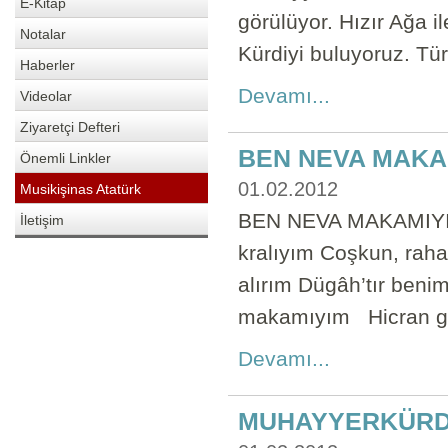
E-Kitap
görülüyor. Hızır Ağa i
Notalar
Kürdiyi buluyoruz. Tür
Haberler
Devamı...
Videolar
Ziyaretçi Defteri
BEN NEVA MAKA
Önemli Linkler
01.02.2012
Musikişinas Atatürk
BEN NEVA MAKAMIYIM
İletişim
kralıyım Coşkun, rah
alırım Dügâh’tır beni
makamıyım Hicran gö
Devamı...
MUHAYYERKÜRD