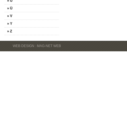
» U
» Ü
» V
» Y
» Z
WEB DESIGN : MAG-NET WEB