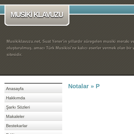
MUSİKİ KLAVUZU
Musikiklavuzu.net, Suat Yener'in yıllardır süregelen musiki merakı ve
oluşturulmuş, amacı Türk Musikisi'ne kalıcı eserler vermek olan bir
sitesidir.
Notalar » P
Anasayfa
Hakkımda
Şarkı Sözleri
Makaleler
Bestekarlar