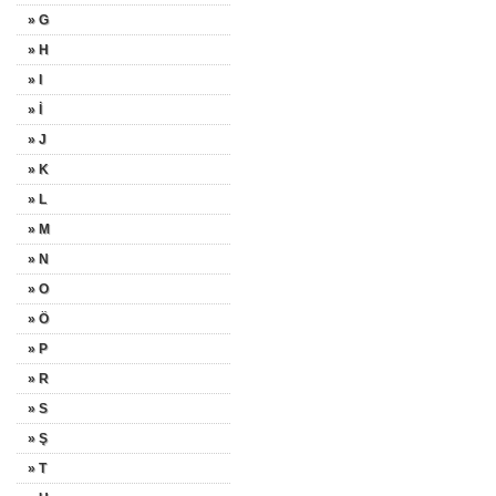
» G
» H
» I
» İ
» J
» K
» L
» M
» N
» O
» Ö
» P
» R
» S
» Ş
» T