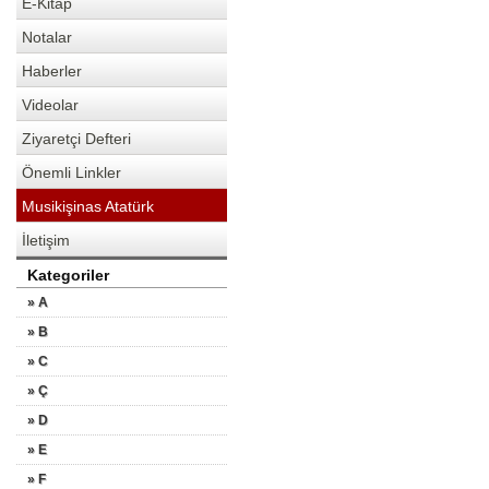
E-Kitap
Notalar
Haberler
Videolar
Ziyaretçi Defteri
Önemli Linkler
Musikişinas Atatürk
İletişim
Kategoriler
» A
» B
» C
» Ç
» D
» E
» F