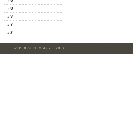
» U
» Ü
» V
» Y
» Z
WEB DESIGN : MAG-NET WEB