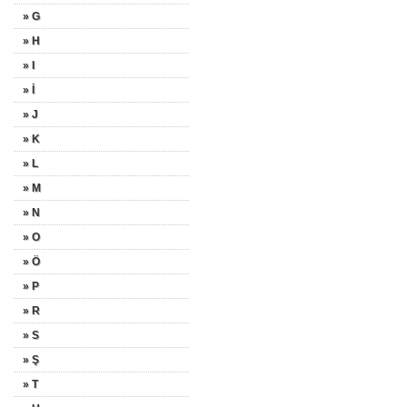
» G
» H
» I
» İ
» J
» K
» L
» M
» N
» O
» Ö
» P
» R
» S
» Ş
» T