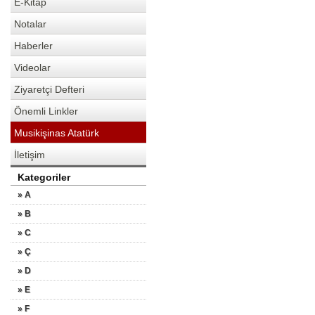
E-Kitap
Notalar
Haberler
Videolar
Ziyaretçi Defteri
Önemli Linkler
Musikişinas Atatürk
İletişim
Kategoriler
» A
» B
» C
» Ç
» D
» E
» F