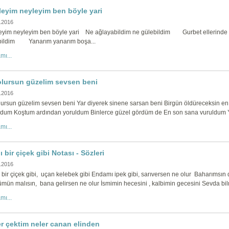
leyim neyleyim ben böyle yari
.2016
eyim neyleyim ben böyle yari Ne ağlayabildim ne gülebildim Gurbet elleri
bildim Yanarım yanarım boşa...
mı...
olursun güzelim sevsen beni
.2016
lursun güzelim sevsen beni Yar diyerek sinene sarsan beni Birgün öldüreceksin 
ldum Koştum ardından yoruldum Binlerce güzel gördüm de En son sana vuruldum Yakt
mı...
ı bir çiçek gibi Notası - Sözleri
.2016
 bir çiçek gibi, uçan kelebek gibi Endamı ipek gibi, sarıversen ne olur Baharımsın
mün malısın, bana gelirsen ne olur İsmimin hecesini , kalbimin gecesini Sevda bilm
mı...
r çektim neler canan elinden