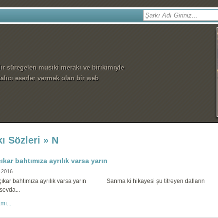
dır süregelen musiki merakı ve birikimiyle
alıcı eserler vermek olan bir web
ı Sözleri » N
ıkar bahtımıza ayrılık varsa yarın
.2016
ıkar bahtımıza ayrılık varsa yarın Sanma ki hikayesi şu titreyen dalları
sevda...
mı...