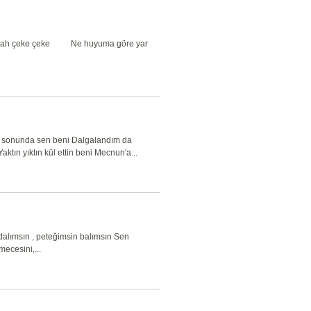
nde ah çeke çeke Ne huyuma göre yar
en sonunda sen beni Dalgalandım da
ın yıktın kül ettin beni Mecnun'a...
 dalımsın , peteğimsin balımsın Sen
ecesini,...