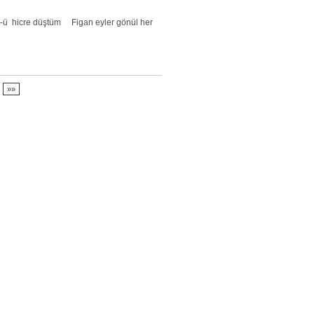
l-ü hicre düştüm Figan eyler gönül her
»»