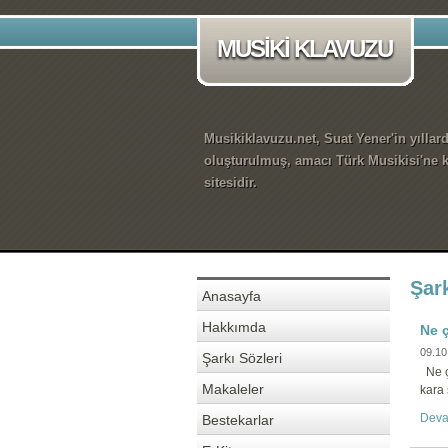
MUSİKİ KLAVUZU
Musikiklavuzu.net, Suat Yener'in yıllar
oluşturulmuş, amacı Türk Musikisi'ne k
sitesidir.
Şark
Anasayfa
Hakkımda
Ne ç
09.10
Şarkı Sözleri
Ne ç
Makaleler
kara 
Deva
Bestekarlar