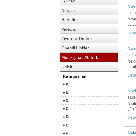
E-Kitap
Ney
Notalar
07.10
Neyl
Haberler
bula
Videolar
Deva
Ziyaretçi Defteri
Önemli Linkler
Ne 
06.10
Musikişinas Atatürk
Ne o
İletişim
duru
Deva
Kategoriler
» A
Nazl
» B
29.09
» C
Nazlı
» Ç
gönlü
» D
Deva
» E
Nele
» F