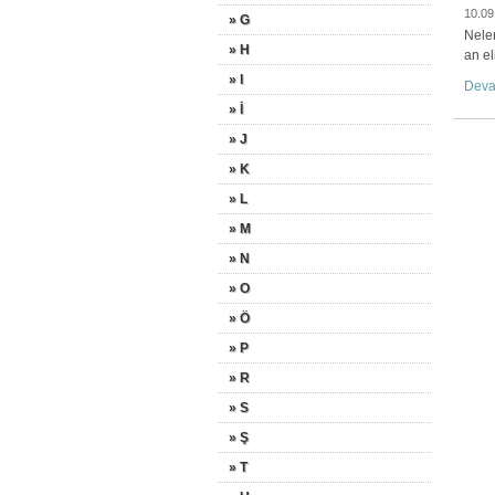
10.09
» G
Nele
» H
an e
» I
Deva
» İ
» J
» K
» L
» M
» N
» O
» Ö
» P
» R
» S
» Ş
» T