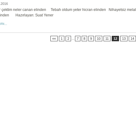
.2016
r çektim neler canan elinden Tebah oldum yeter hicran elinden Nihayetsiz mela
linden Hazırlayan: Suat Yener
mı...
««
1
2
...
7
8
9
10
11
12
13
14