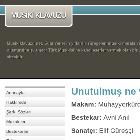
MUSİKİ KLAVUZU
Musikiklavuzu.net, Suat Yener'in yıllardır süregelen musiki merakı ve
oluşturulmuş, amacı Türk Musikisi'ne kalıcı eserler vermek olan bir
sitesidir.
Unutulmuş ne 
Anasayfa
Hakkımda
Makam:
Muhayyerkürd
Şarkı Sözleri
Bestekar:
Avni Anıl
Makaleler
Sanatçı:
Elif Güreşçi
Bestekarlar