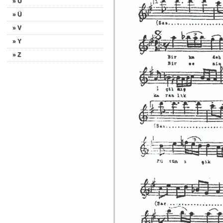
» U
» Ü
» V
» Y
» Z