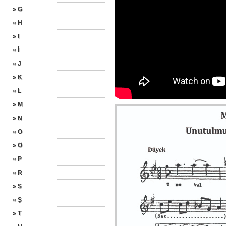
» G
» H
» I
» İ
» J
» K
» L
» M
» N
» O
» Ö
» P
» R
» S
» Ş
» T