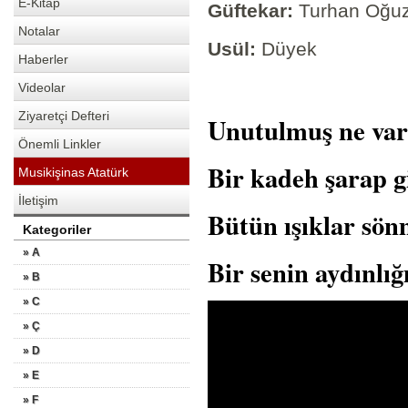
E-Kitap
Güftekar:
Turhan Oğu
Notalar
Usül:
Düyek
Haberler
Videolar
Ziyaretçi Defteri
Unutulmuş ne vars
Önemli Linkler
Bir kadeh şarap gi
Musikişinas Atatürk
İletişim
Bütün ışıklar sön
Kategoriler
» A
Bir senin aydınlı
» B
» C
» Ç
» D
» E
» F