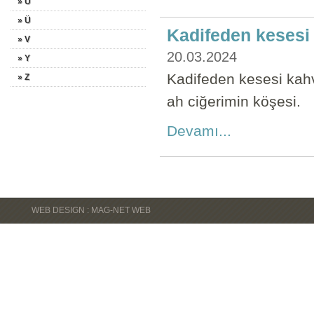
» U
» Ü
Kadifeden kesesi 
» V
20.03.2024
» Y
Kadifeden kesesi kah
» Z
ah ciğerimin köşesi
Devamı...
WEB DESIGN : MAG-NET WEB