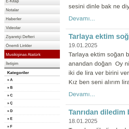
E-Kitap
sesini dinle bak ne di
Notalar
Devamı...
Haberler
Videolar
Tarlaya ektim soğ
Ziyaretçi Defteri
19.01.2025
Önemli Linkler
Tarlaya ektim soğan b
Musikişinas Atatürk
anandan doğan Oy niy
İletişim
iki de lira ver birini
Kategoriler
» A
Kız ben seni alırım lir
» B
Devamı...
» C
» Ç
Tanrıdan diledim 
» D
» E
18.01.2025
» F