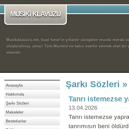
MUSİKİ KLAVUZU
Musikiklavuzu.net, Suat Yener'in yıllardır süregelen musiki merakı ve
oluşturulmuş, amacı Türk Musikisi'ne kalıcı eserler vermek olan bir
sitesidir.
Şarkı Sözleri »
Anasayfa
Hakkımda
Tanrı istemezse 
Şarkı Sözleri
13.04.2026
Makaleler
Tanrı istemezse yapr
Bestekarlar
tanrımısın beni öldü