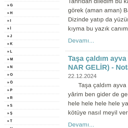
Tanrıdan diledim bu k
» G
görek (aman aman) Ba
» H
Dizinde yatıp da yü
» I
kıyma bu yazık canıma 
» İ
» J
Devamı...
» K
» L
Taşa çaldım ayva
» M
NAR GELİR) - Not
» N
» O
22.12.2024
» Ö
Taşa çaldım ayva ile
» P
yârim ben gider de g
» R
hele hele hele hele y
» S
kötüye nasıl meyil ver
» Ş
» T
Devamı...