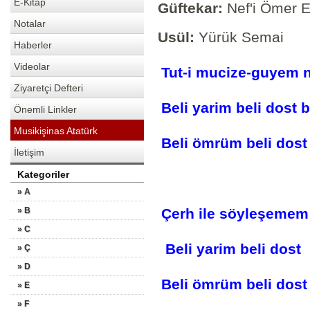
E-Kitap
Güftekar:
Nef'i Ömer E
Notalar
Usül:
Yürük Semai
Haberler
Videolar
Tut-i mucize-guyem
Ziyaretçi Defteri
Beli yarim beli dost
Önemli Linkler
Musikişinas Atatürk
Beli ömrüm beli dost
İletişim
Kategoriler
» A
» B
Çerh ile söyleşeme
» C
Beli yarim beli dost
» Ç
» D
Beli ömrüm beli dost
» E
» F