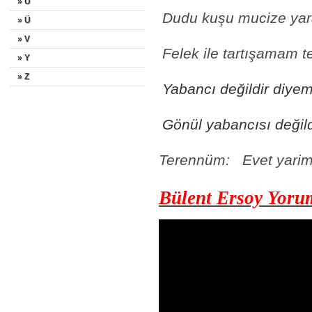
» U
Dudu kuşu mucize yara
» Ü
» V
Felek ile tartışamam tec
» Y
» Z
Yabancı değildir diye
Gönül yabancısı değildi
Terennüm: Evet yarim
Bülent Ersoy Yor