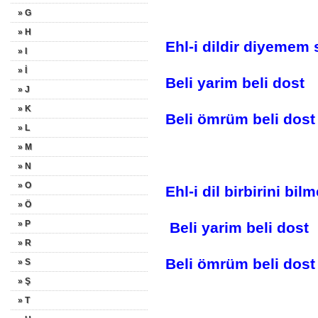
» G
» H
Ehl-i dildir diyemem
» I
» İ
Beli yarim beli dost
» J
» K
Beli ömrüm beli dost
» L
» M
» N
» O
Ehl-i dil birbirini 
» Ö
» P
Beli yarim beli dost
» R
Beli ömrüm beli dost
» S
» Ş
» T