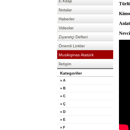
E-Kitap
Türlü
Notalar
Kimse
Haberler
Anlat
Videolar
Nevci
Ziyaretçi Defteri
Önemli Linkler
Musikişinas Atatürk
İletişim
Kategoriler
» A
» B
» C
» Ç
» D
» E
» F