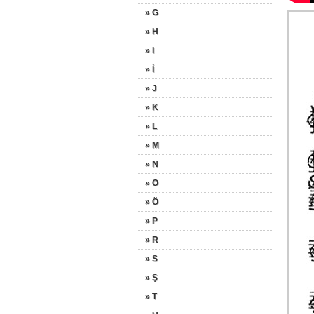
» G
» H
» I
» İ
» J
» K
» L
» M
» N
» O
» Ö
» P
» R
» S
» Ş
» T