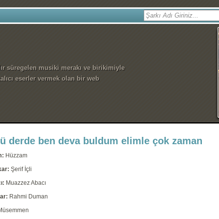
dır süregelen musiki merakı ve birikimiyle
alıcı eserler vermek olan bir web
lü derde ben deva buldum elimle çok zaman
m:
Hüzzam
kar:
Şerif İçli
ı:
Muazzez Abacı
ar:
Rahmi Duman
Müsemmen