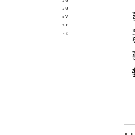
» U
» Ü
» V
» Y
» Z