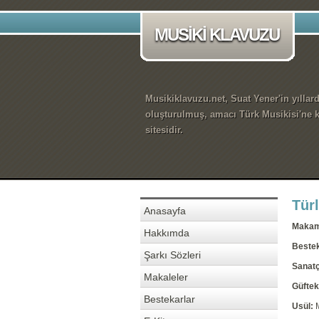
MUSİKİ KLAVUZU
Musikiklavuzu.net, Suat Yener'in yıllar
oluşturulmuş, amacı Türk Musikisi'ne k
sitesidir.
Tür
Anasayfa
Maka
Hakkımda
Beste
Şarkı Sözleri
Sanatç
Makaleler
Güftek
Bestekarlar
Usül: