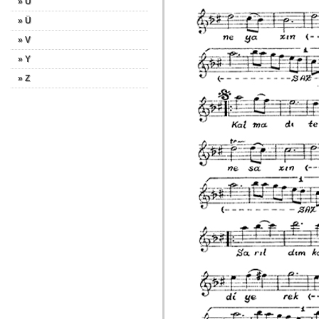
» U
» Ü
» V
» Y
» Z