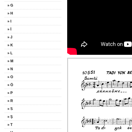
» G
» H
» I
» İ
» J
» K
» L
» M
» N
» O
» Ö
» P
» R
» S
» Ş
» T