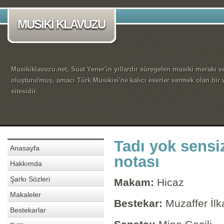
MUSİKİ KLAVUZU
Musikiklavuzu.net, Suat Yener'in yıllardır süregelen musiki merakı ve
oluşturulmuş, amacı Türk Musikisi'ne kalıcı eserler vermek olan bir
sitesidir.
Tadı yok sensi
Anasayfa
notası
Hakkımda
Şarkı Sözleri
Makam:
Hicaz
Makaleler
Bestekar:
Muzaffer İlk
Bestekarlar