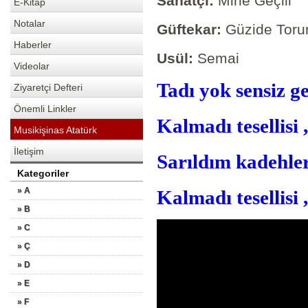
Sanatçı:
Mine Geçili
E-Kitap
Notalar
Güftekar:
Güzide Toru
Haberler
Usül:
Semai
Videolar
Tadı yok sensiz g
Ziyaretçi Defteri
Önemli Linkler
Kalmadı tesellisi ,
Musikişinas Atatürk
İletişim
Sarıldım kadehler
Kategoriler
» A
Kalmadı tesellisi ,
» B
» C
» Ç
» D
» E
» F