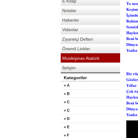
E-Kitap
Ta uza
Koştum
Notalar
İçimde
Haberler
Baktım
Sensiz
Videolar
Haykır
Beni b
Ziyaretçi Defteri
Dünyal
Önemli Linkler
Yanlız
Musikişinas Atatürk
İletişim
Bir rü
Kategoriler
Gözler
Yıllar
» A
Çok öz
» B
Haykır
» C
Beni b
Dünyal
» Ç
Yanlız
» D
» E
» F