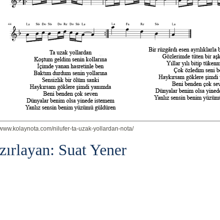
//www.kolaynota.com/nilufer-ta-uzak-yollardan-nota/
zırlayan: Suat Yener