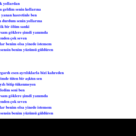
k yollardan
 geldim senin kollarına
 yanan hasretinle ben
 durdum senin yollarına
lik bir ölüm sanki
sam göklere şimdi yanımda
enden çok seven
ar benim olsa yinede istemem
 sensin benim yüzümü güldüren
zgardı esen ayrılıklarla bizi kahreden
imde tüten bir aşktın sen
 yılı bitip tükenmeyen
ledim seni ben
sam göklere şimdi yanımda
enden çok seven
ar benim olsa yinede istemem
 sensin benim yüzümü güldüren