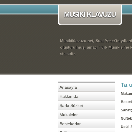
MUSİKİ KLAVUZU
Musikiklavuzu.net, Suat Yener'in yıllar
oluşturulmuş, amacı Türk Musikisi'ne k
sitesidir.
Ta 
Anasayfa
Maka
Hakkımda
Beste
Şarkı Sözleri
Sanatç
Makaleler
Güftek
Bestekarlar
Usül: