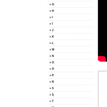
» G
» H
» I
» İ
» J
» K
» L
» M
» N
» O
» Ö
» P
» R
» S
» Ş
» T