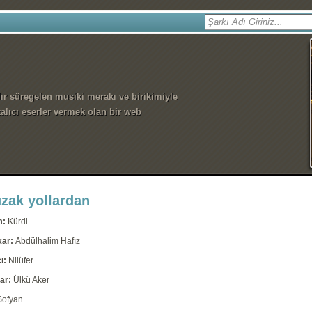
dır süregelen musiki merakı ve birikimiyle
alıcı eserler vermek olan bir web
uzak yollardan
m:
Kürdi
kar:
Abdülhalim Hafız
ı:
Nilüfer
ar:
Ülkü Aker
Sofyan