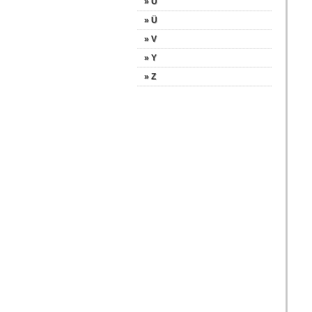
» U
» Ü
» V
» Y
» Z