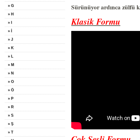
Sürünüyor ardınca zülfü 
» G
» H
Klasik Formu
» I
» İ
» J
» K
» L
» M
» N
» O
» Ö
» P
» R
» S
» Ş
» T
Çok Sesli Formu