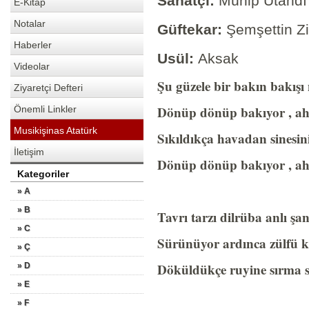
Sanatçı:
Münip Utandı
E-Kitap
Notalar
Güftekar:
Şemşettin Z
Haberler
Usül:
Aksak
Videolar
Şu güzele bir bakın b
Ziyaretçi Defteri
Dönüp dönüp bakıyor ,
Önemli Linkler
Musikişinas Atatürk
Sıkıldıkça havadan sinesi
İletişim
Dönüp dönüp bakıyor ,
Kategoriler
» A
» B
Tavrı tarzı dilrüba an
» C
Sürünüyor ardınca zül
» Ç
Döküldükçe ruyine sır
» D
» E
» F