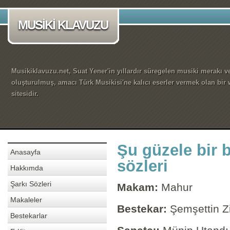
MUSİKİ KLAVUZU
Musikiklavuzu.net, Suat Yener'in yıllardır süregelen musiki merakı ve
oluşturulmuş, amacı Türk Musikisi'ne kalıcı eserler vermek olan bir
sitesidir.
Şu güzele bir b
Anasayfa
sözleri
Hakkımda
Şarkı Sözleri
Makam:
Mahur
Makaleler
Bestekar:
Şemşettin Z
Bestekarlar