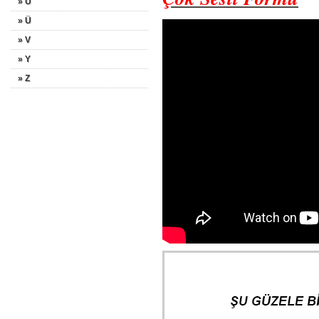
» U
» Ü
» V
» Y
» Z