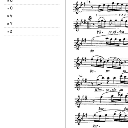
» U
» Ü
» V
» Y
» Z