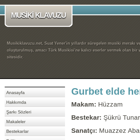
MUSİKİ KLAVUZU
Musikiklavuzu.net, Suat Yener'in yıllardır süregelen musiki merakı ve
oluşturulmuş, amacı Türk Musikisi'ne kalıcı eserler vermek olan bir
sitesidir.
Gurbet elde he
Anasayfa
Hakkımda
Makam:
Hüzzam
Şarkı Sözleri
Bestekar:
Şükrü Tunar
Makaleler
Sanatçı:
Muazzez Aba
Bestekarlar