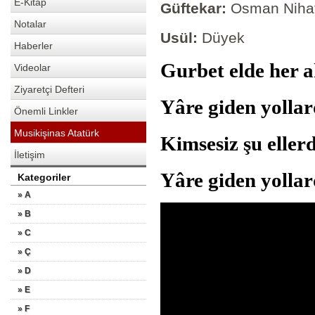
E-Kitap
Güftekar:
Osman Nihat
Notalar
Usül:
Düyek
Haberler
Gurbet elde her 
Videolar
Ziyaretçi Defteri
Yâre giden yoll
Önemli Linkler
Musikişinas Atatürk
Kimsesiz şu ell
İletişim
Yâre giden yolla
Kategoriler
» A
» B
» C
» Ç
» D
» E
» F