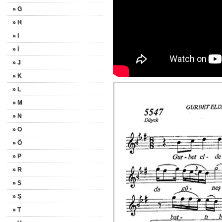
» G
» H
» I
» İ
» J
» K
» L
» M
» N
» O
» Ö
» P
» R
» S
» Ş
» T