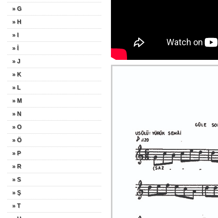
» G
» H
» I
» İ
» J
» K
» L
» M
» N
» O
» Ö
» P
» R
» S
» Ş
» T