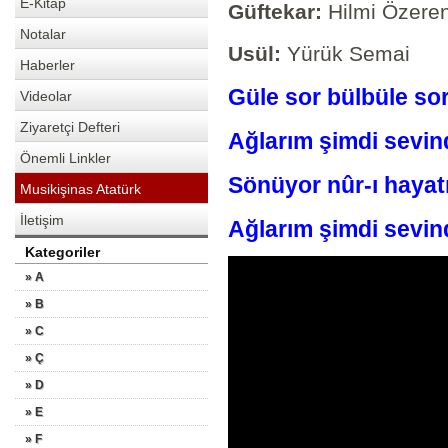
E-Kitap
Güftekar:
Hilmi Özere
Notalar
Usül:
Yürük Semai
Haberler
Güle sor bülbüle sor
Videolar
Ziyaretçi Defteri
Ağlarım şimdi sevind
Önemli Linkler
Sönüyor nûr-ı hayat
Musikişinas Atatürk
İletişim
Ağlarım şimdi sevind
Kategoriler
» A
» B
» C
» Ç
» D
» E
» F