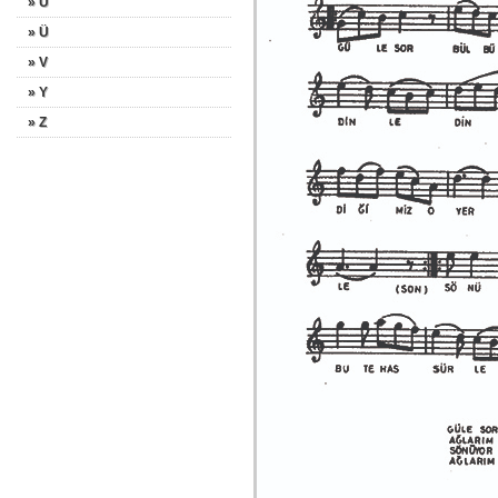
» U
» Ü
» V
» Y
» Z