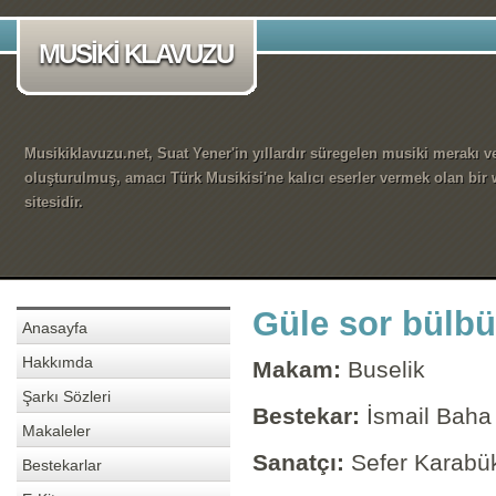
MUSİKİ KLAVUZU
Musikiklavuzu.net, Suat Yener'in yıllardır süregelen musiki merakı ve
oluşturulmuş, amacı Türk Musikisi'ne kalıcı eserler vermek olan bir
sitesidir.
Güle sor bülbül
Anasayfa
Hakkımda
Makam:
Buselik
Şarkı Sözleri
Bestekar:
İsmail Baha
Makaleler
Sanatçı:
Sefer Karabü
Bestekarlar