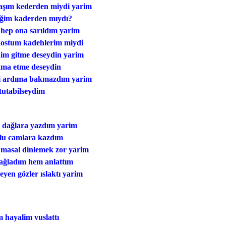
şım kederden miydi yarim
ğim kaderden mıydı?
 hep ona sarıldım yarim
ostum kadehlerim miydi
im gitme deseydin yarim
ma etme deseydin
i ardıma bakmazdım yarim
 tutabilseydim
 dağlara yazdım yarim
lu camlara kazdım
 masal dinlemek zor yarim
ağladım hem anlattım
yen gözler ıslaktı yarim
 hayalim vuslattı