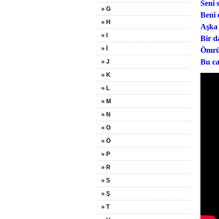
Seni 
» G
Beni 
» H
Aşka 
» I
Bir d
» İ
Ömrün
Bu ca
» J
» K
» L
» M
» N
» O
» Ö
» P
» R
» S
» Ş
» T