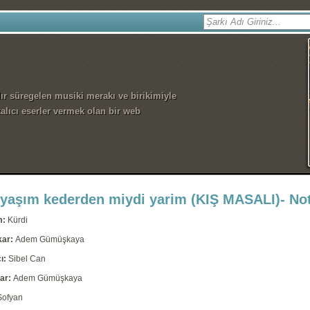
dır süregelen musiki merakı ve birikimiyle
alıcı eserler vermek olan bir web
yaşım kederden miydi yarim (KIŞ MASALI)- Not
m:
Kürdi
kar:
Adem Gümüşkaya
ı:
Sibel Can
ar:
Adem Gümüşkaya
Sofyan