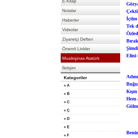
E-Kitap
Gözya
Notalar
Çekti
İçtim
Haberler
Tek d
Videolar
Özled
Ziyaretçi Defteri
Bırak
Şimd
Önemli Linkler
Elini
Musikişinas Atatürk
İletişim
Adını
Kategoriler
Buğu
» A
Kışın
» B
Hem 
» C
Gülme
» Ç
» D
» E
Benim
» F