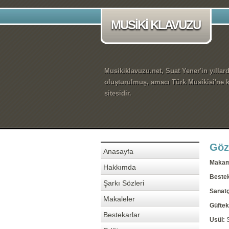
MUSİKİ KLAVUZU
Musikiklavuzu.net, Suat Yener'in yıllar
oluşturulmuş, amacı Türk Musikisi'ne k
sitesidir.
Göz
Anasayfa
Maka
Hakkımda
Beste
Şarkı Sözleri
Sanatç
Makaleler
Güftek
Bestekarlar
Usül: