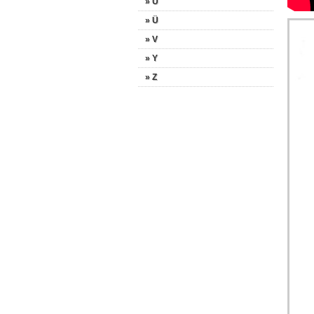
» U
» Ü
» V
» Y
» Z