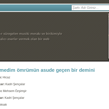
dır süregelen musiki merakı ve birikimiyle
alıcı eserler vermek olan bir web
medim ömrümün asude geçen bir demini
m:
Hicaz
kar:
Kadri Şençalar
ı:
Mehsem Özşimşir
ar:
Kadri Şençalar
Aksak