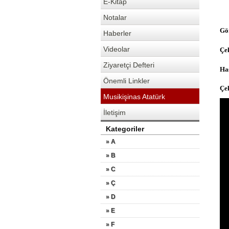
E-Kitap
Notalar
Gö
Haberler
Videolar
Çe
Ziyaretçi Defteri
Has
Önemli Linkler
Çe
Musikişinas Atatürk
İletişim
Kategoriler
» A
» B
» C
» Ç
» D
» E
» F