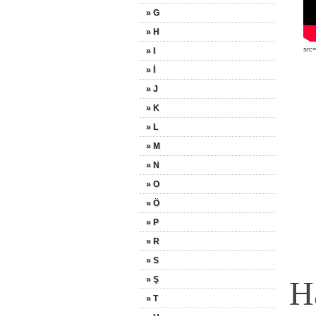
» G
» H
src
» I
» İ
» J
» K
» L
» M
» N
» O
» Ö
» P
» R
» S
» Ş
H
» T