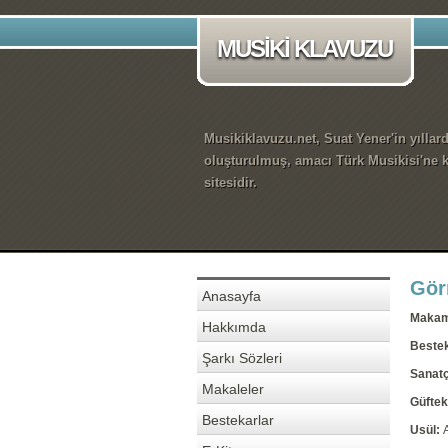
MUSİKİ KLAVUZU
Musikiklavuzu.net, Suat Yener'in yıllar
oluşturulmuş, amacı Türk Musikisi'ne k
sitesidir.
Gör
Anasayfa
Maka
Hakkımda
Beste
Şarkı Sözleri
Sanatç
Makaleler
Güftek
Bestekarlar
Usül: