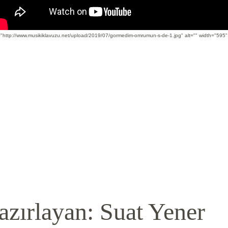
="http://www.musikiklavuzu.net/upload/2019/07/gormedim-omrumun-s-de-1.jpg" alt="" width="595"
azırlayan: Suat Yener