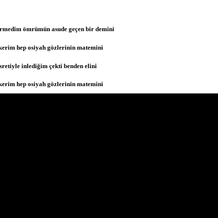
rmedim ömrümün asude geçen bir demini
kerim hep osiyah gözlerinin matemini
retiyle inlediğim çekti benden elini
kerim hep osiyah gözlerinin matemini