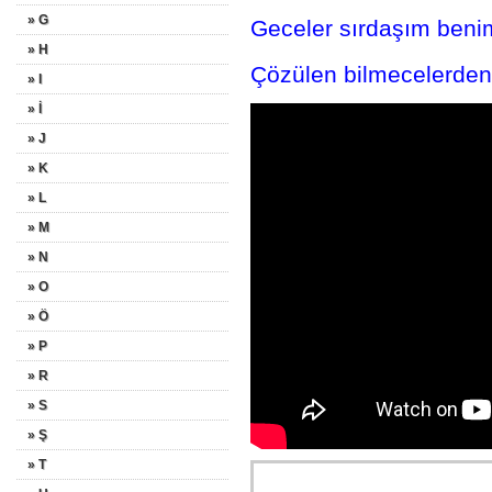
» G
Geceler sırdaşım beni
» H
Çözülen bilmecelerden 
» I
» İ
» J
» K
» L
» M
» N
» O
» Ö
» P
» R
» S
» Ş
» T