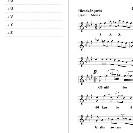
» U
» Ü
» V
» Y
» Z