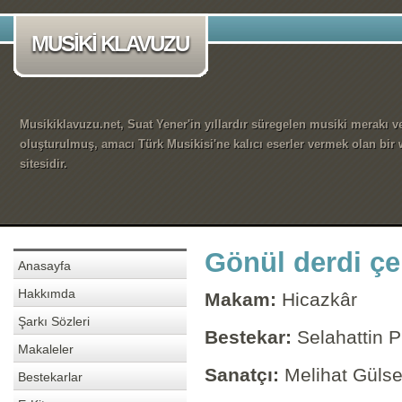
MUSİKİ KLAVUZU
Musikiklavuzu.net, Suat Yener'in yıllardır süregelen musiki merakı ve
oluşturulmuş, amacı Türk Musikisi'ne kalıcı eserler vermek olan bir
sitesidir.
Gönül derdi çek
Anasayfa
Hakkımda
Makam:
Hicazkâr
Şarkı Sözleri
Bestekar:
Selahattin P
Makaleler
Sanatçı:
Melihat Güls
Bestekarlar