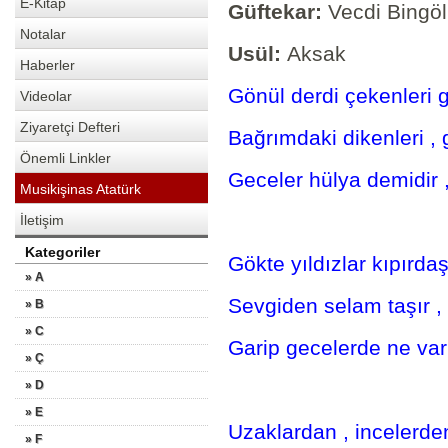
E-Kitap
Güftekar:
Vecdi Bingöl
Notalar
Usül:
Aksak
Haberler
Gönül derdi çekenleri g
Videolar
Ziyaretçi Defteri
Bağrımdaki dikenleri ,
Önemli Linkler
Geceler hülya demidir 
Musikişinas Atatürk
İletişim
Kategoriler
Gökte yıldızlar kıpırdaşı
» A
Sevgiden selam taşır ,
» B
» C
Garip gecelerde ne var
» Ç
» D
» E
Uzaklardan , incelerden
» F