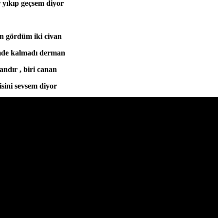
r yıkıp geçsem diyor
 gördüm iki civan
mde kalmadı derman
candır , biri canan
sini sevsem diyor