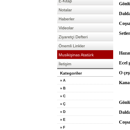
E-Kitap
Gönlü
Notalar
Dalda
Haberler
Coşsa
Videolar
Setle
Ziyaretçi Defteri
Önemli Linkler
Hazan
Musikişinas Atatürk
Ecel 
İletişim
O çeş
Kategoriler
» A
Kana 
» B
» C
Gönlü
» Ç
» D
Dalda
» E
Coşsa
» F