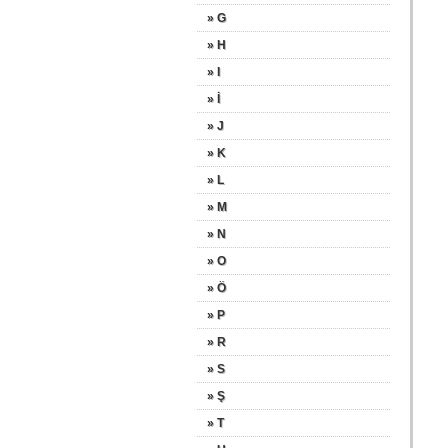
» G
» H
» I
» İ
» J
» K
» L
» M
» N
» O
» Ö
» P
» R
» S
» Ş
» T