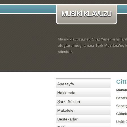
MUSİKİ KLAVUZU
Musikiklavuzu.net, Suat Yener'in yıllar
oluşturulmuş, amacı Türk Musikisi'ne k
sitesidir.
Git
Anasayfa
Maka
Hakkımda
Beste
Şarkı Sözleri
Sanatç
Makaleler
Güftek
Bestekarlar
Usül: