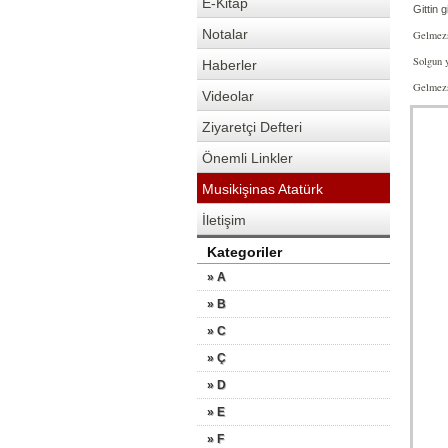
E-Kitap
Gittin 
Notalar
Gelmezs
Solgun 
Haberler
Gelmezs
Videolar
Ziyaretçi Defteri
Önemli Linkler
Musikişinas Atatürk
İletişim
Kategoriler
» A
» B
» C
» Ç
» D
» E
» F