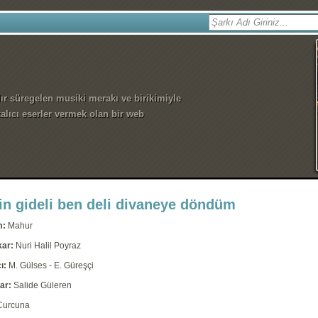
dır süregelen musiki merakı ve birikimiyle
alıcı eserler vermek olan bir web
tin gideli ben deli divaneye döndüm
m:
Mahur
kar:
Nuri Halil Poyraz
ı:
M. Gülses - E. Güreşçi
ar:
Salide Güleren
Curcuna