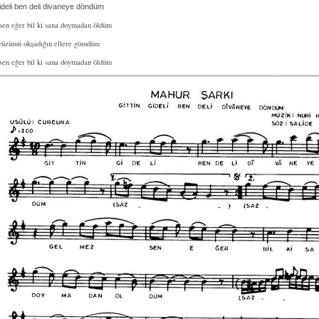
gideli ben deli divaneye döndüm
en eğer bil ki sana doymadan öldüm
yüzümü okşadığın ellere gömdüm
en eğer bil ki sana doymadan öldüm