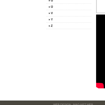
» U
» Ü
» V
» Y
» Z
WEB DESIGN : MAG-NET WEB