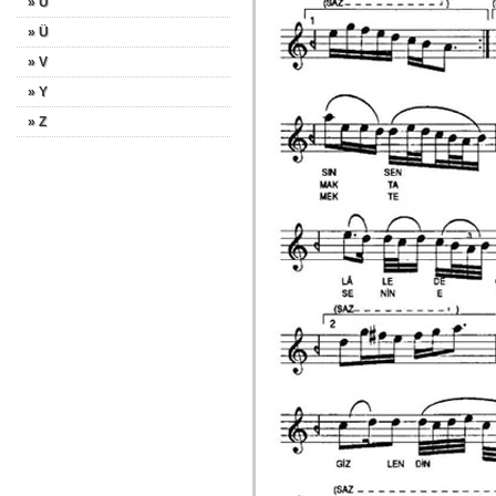
» U
» Ü
» V
» Y
» Z