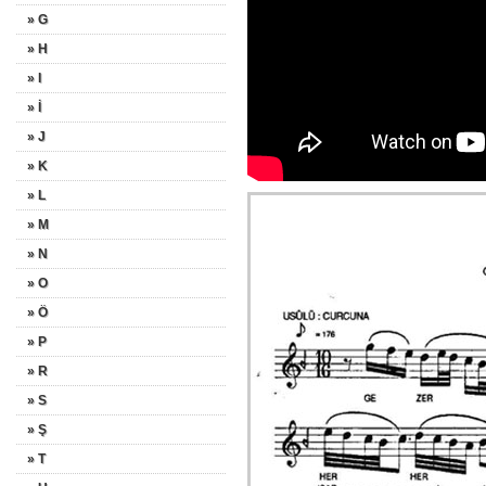
» G
» H
» I
» İ
» J
» K
» L
» M
» N
» O
» Ö
» P
» R
» S
» Ş
» T