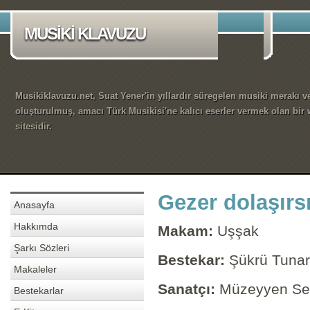
MUSİKİ KLAVUZU
Musikiklavuzu.net, Suat Yener'in yıllardır süregelen musiki merakı ve
oluşturulmuş, amacı Türk Musikisi'ne kalıcı eserler vermek olan bir
sitesidir.
Gezer dolaşırs
Anasayfa
Hakkımda
Makam:
Uşşak
Şarkı Sözleri
Bestekar:
Şükrü Tunar
Makaleler
Sanatçı:
Müzeyyen Se
Bestekarlar