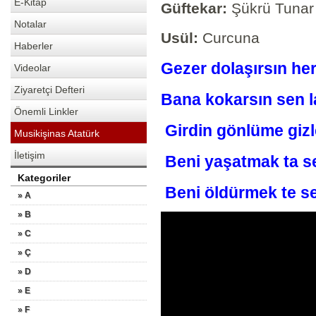
E-Kitap
Güftekar:
Şükrü Tunar
Notalar
Usül:
Curcuna
Haberler
Gezer dolaşırsın 
Videolar
Ziyaretçi Defteri
Bana kokarsın se
Önemli Linkler
Girdin gönlüme gi
Musikişinas Atatürk
İletişim
Beni yaşatmak t
Kategoriler
Beni öldürmek te 
» A
» B
» C
» Ç
» D
» E
» F