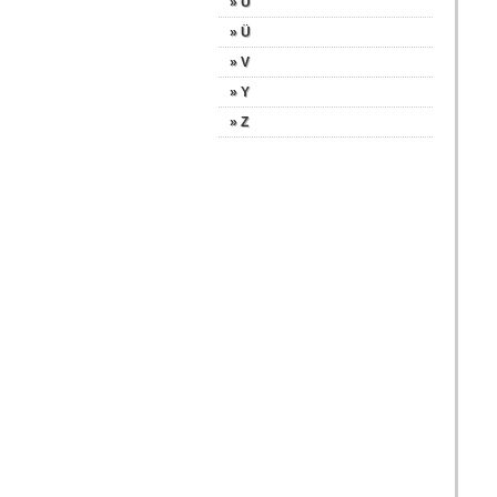
» U
» Ü
» V
» Y
» Z