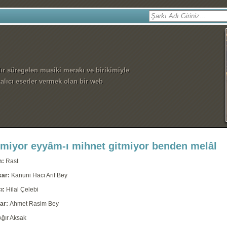
dır süregelen musiki merakı ve birikimiyle
alıcı eserler vermek olan bir web
miyor eyyâm-ı mihnet gitmiyor benden melâl
m:
Rast
kar:
Kanuni Hacı Arif Bey
ı:
Hilal Çelebi
ar:
Ahmet Rasim Bey
Ağır Aksak