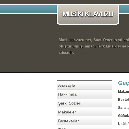
MUSİKİ KLAVUZU
Musikiklavuzu.net, Suat Yener'in yıllar
oluşturulmuş, amacı Türk Musikisi'ne k
sitesidir.
Geç
Anasayfa
Maka
Hakkımda
Beste
Şarkı Sözleri
Sanatç
Makaleler
Güftek
Bestekarlar
Usül: