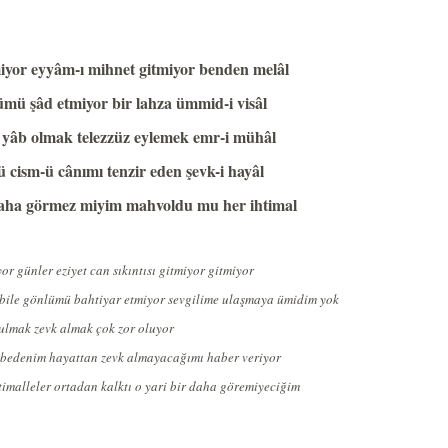
yor eyyâm-ı mihnet gitmiyor benden melâl
mü şâd etmiyor bir lahza ümmid-i visâl
 yâb olmak telezzüz eylemek emr-i mühâl
 cism-ü cânımı tenzir eden şevk-i hayâl
aha görmez miyim mahvoldu mu her ihtimal
r günler eziyet can sıkıntısı gitmiyor gitmiyor
 bile gönlümü bahtiyar etmiyor sevgilime ulaşmaya ümidim yok
ulmak zevk almak çok zor oluyor
bedenim hayattan zevk almayacağımı haber veriyor
timalleler ortadan kalktı o yari bir daha göremiyeciğim