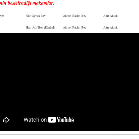
nin bestelendi
ğ
i makamlar:
yer
Nûri Şeydâ Bey
Ahmet Râsim Bey
Ağır Aksak
Hacı Arif Bey (Kânûnî)
Ahmet Râsim Bey
Ağır Aksak