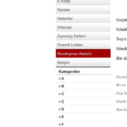
E-Kitap
Notalar
Haberler
Geçmi
Videolar
Gönlü
Ziyaretçi Defteri
Neş'e
Önemli Linkler
Söndü
Musikişinas Atatürk
Bir d
İletişim
Kategoriler
Geçmiyo
» A
Bir an
» B
Neşe b
» C
Söndü 
» Ç
Tüm ih
» D
» E
» F