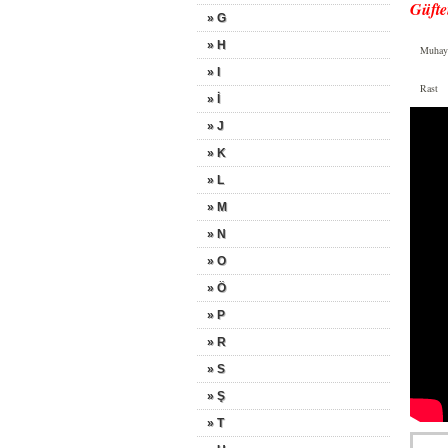
Güfte
» G
» H
Muhay
» I
Rast
» İ
» J
» K
» L
» M
» N
» O
» Ö
» P
» R
» S
» Ş
» T