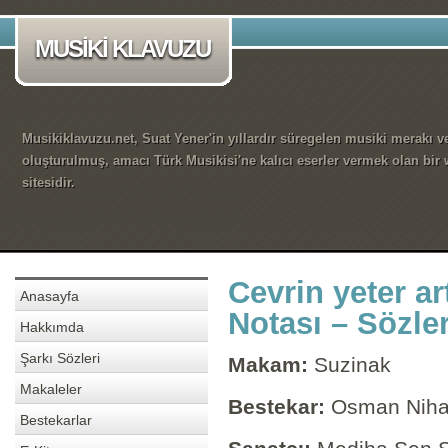
MUSİKİ KLAVUZU
Musikiklavuzu.net, Suat Yener'in yıllardır süregelen musiki merakı ve
oluşturulmuş, amacı Türk Musikisi'ne kalıcı eserler vermek olan bir
sitesidir.
Cevrin yeter ar
Anasayfa
Notası – Sözler
Hakkımda
Şarkı Sözleri
Makam:
Suzinak
Makaleler
Bestekar:
Osman Niha
Bestekarlar