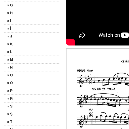
» G
» H
» I
» İ
» J
» K
» L
» M
» N
» O
» Ö
» P
» R
» S
» Ş
» T