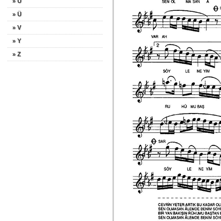
» U
» Ü
» V
» Y
» Z