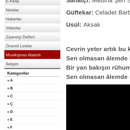
Sanatçı:
Mediha Şen 
E-Kitap
Notalar
Güftekar:
Celadet Bar
Haberler
Usül:
Aksak
Videolar
Ziyaretçi Defteri
Önemli Linkler
Cevrin yeter artık bu
Musikişinas Atatürk
Sen olmasan âlemde 
İletişim
Bir yan bakışın rûhu
Kategoriler
Sen olmasan âlemde s
» A
» B
» C
» Ç
» D
» E
» F