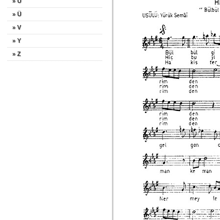
» U
» Ü
» V
» Y
» Z