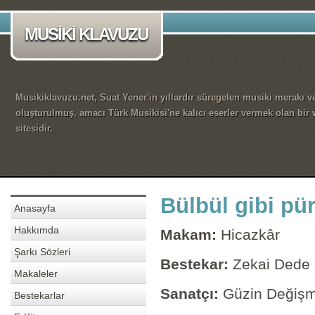
MUSİKİ KLAVUZU
Musikiklavuzu.net, Suat Yener'in yıllardır süregelen musiki merakı ve
oluşturulmuş, amacı Türk Musikisi'ne kalıcı eserler vermek olan bir
sitesidir.
Bülbül gibi pü
Anasayfa
Hakkımda
Makam:
Hicazkâr
Şarkı Sözleri
Bestekar:
Zekai Dede
Makaleler
Sanatçı:
Güzin Değiş
Bestekarlar