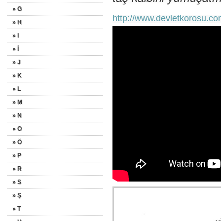
» G
http://www.devletkorosu.co
» H
» I
» İ
» J
» K
» L
» M
» N
» O
» Ö
» P
» R
» S
» Ş
» T