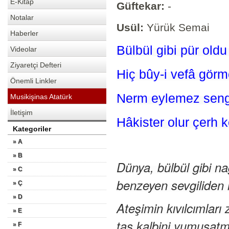
E-Kitap
Güftekar:
-
Notalar
Usül:
Yürük Semai
Haberler
Bülbül gibi pür old
Videolar
Ziyaretçi Defteri
Hiç bûy-i vefâ görm
Önemli Linkler
Nerm eylemez seng-i 
Musikişinas Atatürk
İletişim
Hâkister olur çerh
Kategoriler
» A
» B
Dünya, bülbül gibi n
» C
benzeyen sevgiliden 
» Ç
» D
Ateşimin kıvılcımları 
» E
taş kalbini yumuşat
» F