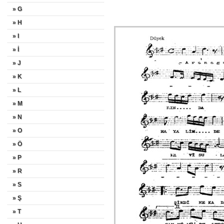
» G
» H
» I
» İ
» J
» K
» L
» M
» N
» O
» Ö
» P
» R
» S
» Ş
» T