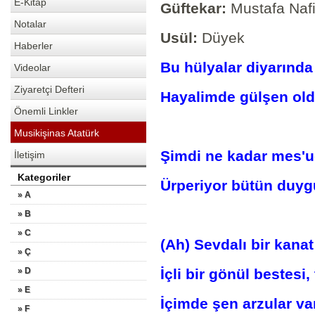
E-Kitap
Güftekar:
Mustafa Naf
Notalar
Usül:
Düyek
Haberler
Bu hülyalar diyarında
Videolar
Ziyaretçi Defteri
Hayalimde gülşen old
Önemli Linkler
Musikişinas Atatürk
Şimdi ne kadar mes'u
İletişim
Kategoriler
Ürperiyor bütün duygu
» A
» B
» C
(Ah) Sevdalı bir kanat
» Ç
» D
İçli bir gönül bestesi,
» E
İçimde şen arzular va
» F