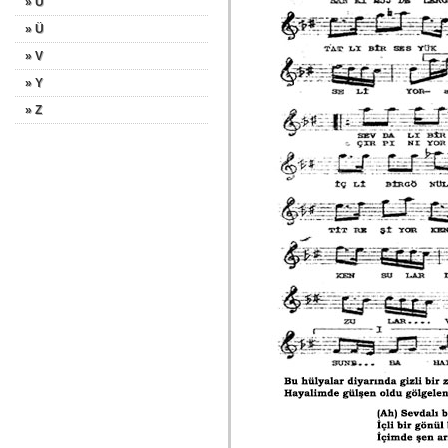
» U
» Ü
» V
» Y
» Z