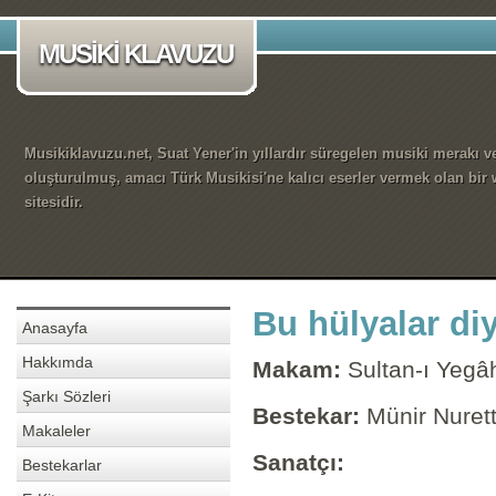
MUSİKİ KLAVUZU
Musikiklavuzu.net, Suat Yener'in yıllardır süregelen musiki merakı ve
oluşturulmuş, amacı Türk Musikisi'ne kalıcı eserler vermek olan bir
sitesidir.
Bu hülyalar di
Anasayfa
Hakkımda
Makam:
Sultan-ı Yegâ
Şarkı Sözleri
Bestekar:
Münir Nuret
Makaleler
Sanatçı:
Bestekarlar