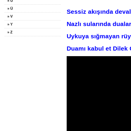
» U
» Ü
Sessiz akışında devala
» V
Nazlı sularında dualar
» Y
» Z
Uykuya sığmayan rüya
Duamı kabul et Dilek