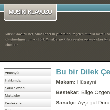
MUSİKİ KLAVUZU
Musikiklavuzu.net, Suat Yener'in yıllardır süregelen musiki merakı ve
oluşturulmuş, amacı Türk Musikisi'ne kalıcı eserler vermek olan bir
sitesidir.
Bu bir Dilek Ç
Anasayfa
Hakkımda
Makam:
Hüseyni
Şarkı Sözleri
Bestekar:
Bilge Özgen
Makaleler
Sanatçı:
Ayşegül Dur
Bestekarlar