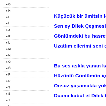
» G
» H
Küçücük bir ümitsin 
» I
» İ
Sen ey Dilek Çeşmesi
» J
Gönlümdeki bu hasret
» K
» L
Uzattım ellerimi seni 
» M
» N
» O
Bu ses aşkla yanan k
» Ö
» P
Hüzünlü Gönlümün içl
» R
Onsuz yaşamakta yok
» S
» Ş
Duamı kabul et Dilek
» T