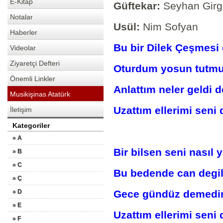
E-Kitap
Güftekar:
Seyhan Girg
Notalar
Usül:
Nim Sofyan
Haberler
Bu bir Dilek Çeşmesi 
Videolar
Ziyaretçi Defteri
Oturdum yosun tutmuş
Önemli Linkler
Anlattım neler geldi d
Musikişinas Atatürk
Uzattım ellerimi seni 
İletişim
Kategoriler
» A
Bir bilsen seni nasıl
» B
» C
Bu bedende can degil
» Ç
» D
Gece gündüz demedim
» E
Uzattım ellerimi seni 
» F