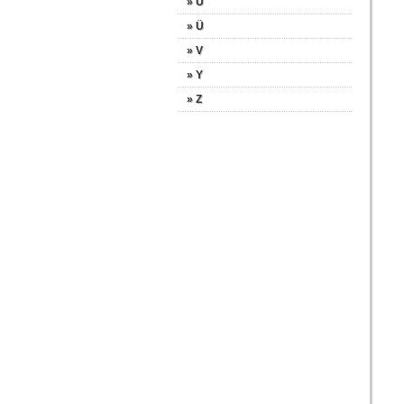
» U
» Ü
» V
» Y
» Z