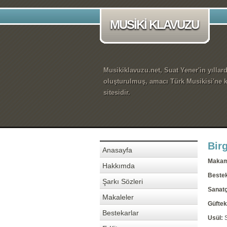
MUSİKİ KLAVUZU
Musikiklavuzu.net, Suat Yener'in yıllar
oluşturulmuş, amacı Türk Musikisi'ne k
sitesidir.
Birg
Anasayfa
Maka
Hakkımda
Beste
Şarkı Sözleri
Sanatç
Makaleler
Güftek
Bestekarlar
Usül: