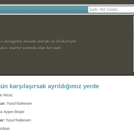
dır süregelen musiki merakı ve birikimiyle
alıcı eserler vermek olan bir web
ün karşılaşırsak ayrıldığımız yerde
m:
Hicaz
kar:
Yusuf Nalkesen
ı:
Ayşen Birgör
ar:
Yusuf Nalkesen
Sofyan