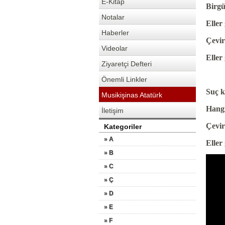
E-Kitap
Birgü
Notalar
Eller
Haberler
Çevir
Videolar
Eller
Ziyaretçi Defteri
Önemli Linkler
Suç k
Musikişinas Atatürk
Hangi
İletişim
Çevir
Kategoriler
» A
Eller
» B
» C
» Ç
» D
» E
» F