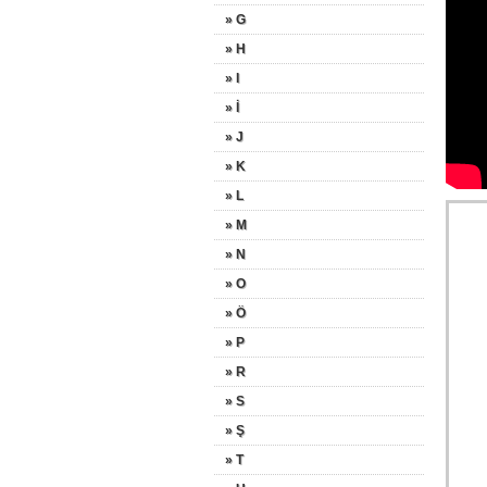
» G
» H
» I
» İ
» J
» K
» L
» M
» N
» O
» Ö
» P
» R
» S
» Ş
» T