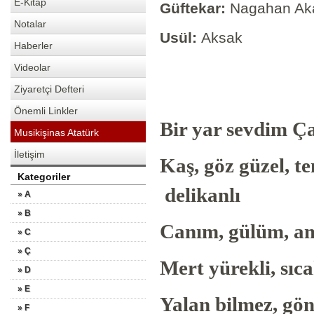
E-Kitap
Güftekar:
Nagahan Ak
Notalar
Usül:
Aksak
Haberler
Videolar
Ziyaretçi Defteri
Önemli Linkler
Bir yar sevdim Ç
Musikişinas Atatürk
İletişim
Kaş, göz güzel, te
Kategoriler
delikanlı
» A
» B
Canım, gülüm, ama
» C
» Ç
Mert yürekli, sı
» D
» E
Yalan bilmez, gö
» F