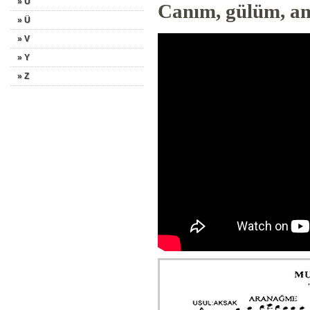
» U
Canım, gülüm, am
» Ü
» V
» Y
» Z