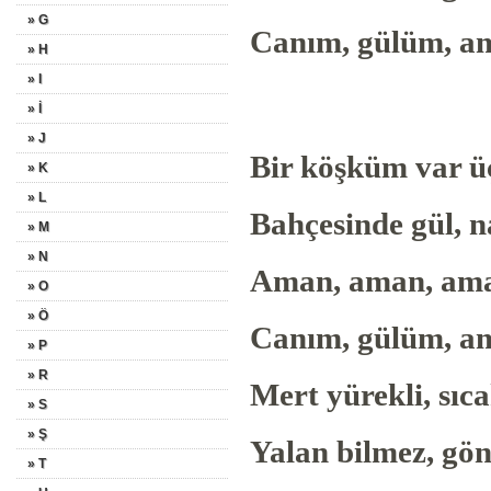
» G
Canım, gülüm, a
» H
» I
» İ
» J
Bir köşküm var 
» K
» L
Bahçesinde gül, 
» M
» N
Aman, aman, ama
» O
» Ö
Canım, gülüm, am
» P
» R
Mert yürekli, sı
» S
» Ş
Yalan bilmez, gö
» T