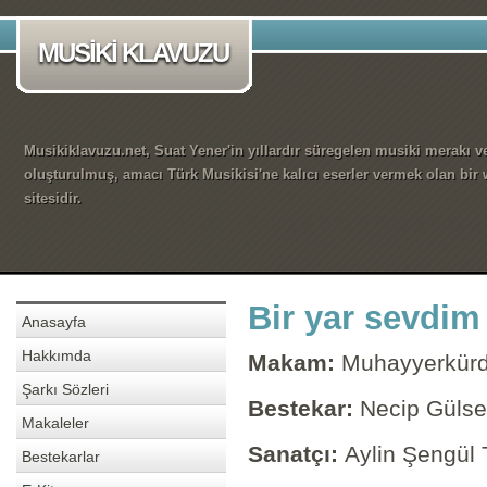
MUSİKİ KLAVUZU
Musikiklavuzu.net, Suat Yener'in yıllardır süregelen musiki merakı ve
oluşturulmuş, amacı Türk Musikisi'ne kalıcı eserler vermek olan bir
sitesidir.
Bir yar sevdim
Anasayfa
Hakkımda
Makam:
Muhayyerkürd
Şarkı Sözleri
Bestekar:
Necip Güls
Makaleler
Sanatçı:
Aylin Şengül 
Bestekarlar