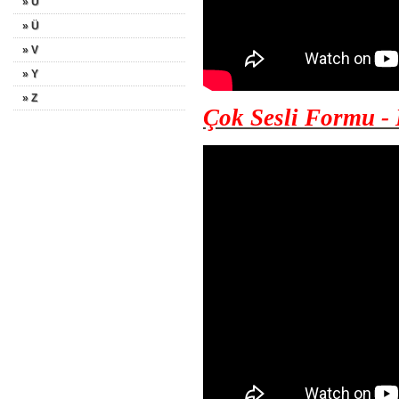
» U
» Ü
» V
» Y
» Z
Çok Sesli Formu -