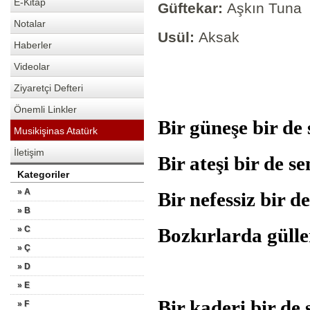
E-Kitap
Güftekar:
Aşkın Tuna
Notalar
Usül:
Aksak
Haberler
Videolar
Ziyaretçi Defteri
Önemli Linkler
B
ir güneşe bir 
Musikişinas Atatürk
İletişim
Bir ateşi bir 
Kategoriler
» A
Bir nefessiz bir 
» B
» C
Bozkırlarda gü
» Ç
» D
» E
Bir kaderi bir 
» F