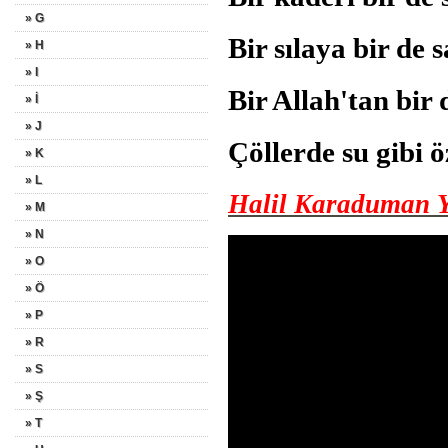
» G
Bir sılaya bir 
» H
» I
Bir Allah'tan 
» İ
» J
Çöllerde su gibi ö
» K
» L
Halil Karaduman 
» M
» N
» O
» Ö
» P
» R
» S
» Ş
» T