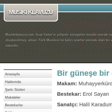
MUSİKİ KLAVUZU
Musikiklavuzu.net, Suat Yener'in yıllardır süregelen musiki merakı ve
oluşturulmuş, amacı Türk Musikisi'ne kalıcı eserler vermek olan bir
sitesidir.
Bir güneşe bi
Anasayfa
Hakkımda
Makam:
Muhayyerkürd
Şarkı Sözleri
Bestekar:
Erol Sayan
Makaleler
Sanatçı:
Halil Karadu
Bestekarlar