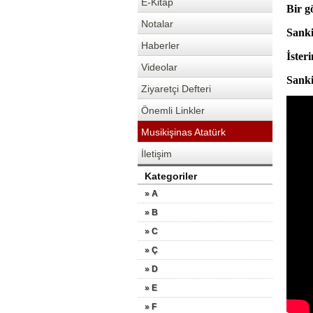
E-Kitap
Bir g
Notalar
Sanki
Haberler
İster
Videolar
Sanki 
Ziyaretçi Defteri
Önemli Linkler
Musikişinas Atatürk
İletişim
Kategoriler
» A
» B
» C
» Ç
» D
» E
» F