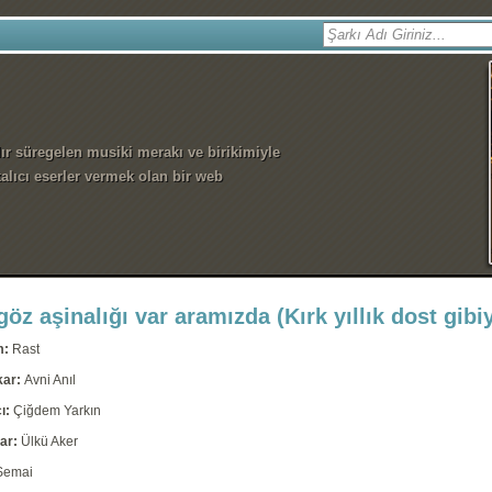
dır süregelen musiki merakı ve birikimiyle
alıcı eserler vermek olan bir web
göz aşinalığı var aramızda (Kırk yıllık dost gibi
m:
Rast
kar:
Avni Anıl
ı:
Çiğdem Yarkın
ar:
Ülkü Aker
Semai