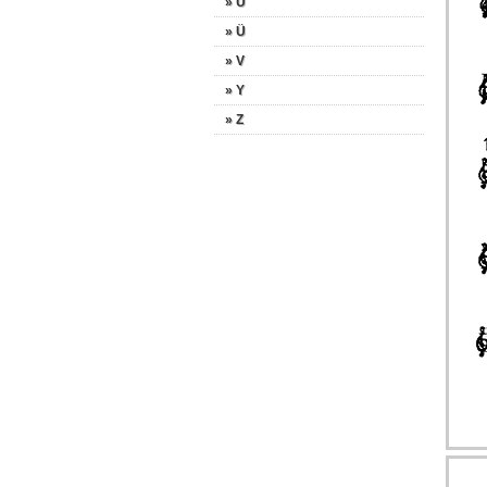
» U
» Ü
» V
» Y
» Z