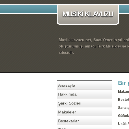
MUSİKİ KLAVUZU
Musikiklavuzu.net, Suat Yener'in yıllar
oluşturulmuş, amacı Türk Musikisi'ne k
sitesidir.
Bir 
Anasayfa
Maka
Hakkımda
Beste
Şarkı Sözleri
Sanatç
Makaleler
Güftek
Bestekarlar
Usül: