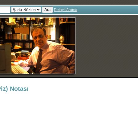
Ara
Detaylı Arama
yiz) Notası