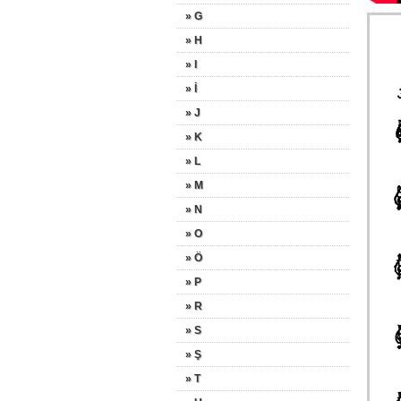
» G
» H
» I
» İ
» J
» K
» L
» M
» N
» O
» Ö
» P
» R
» S
» Ş
» T