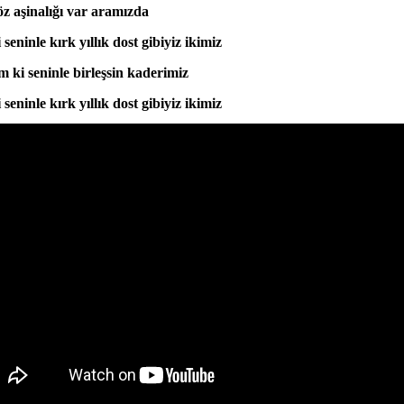
öz aşinalığı var aramızda
 seninle kırk yıllık dost gibiyiz ikimiz
im ki seninle birleşsin kaderimiz
seninle kırk yıllık dost gibiyiz ikimiz