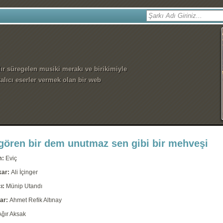
dır süregelen musiki merakı ve birikimiyle
alıcı eserler vermek olan bir web
 gören bir dem unutmaz sen gibi bir mehveşi
m:
Eviç
kar:
Ali İçinger
ı:
Münip Utandı
ar:
Ahmet Refik Altınay
Ağır Aksak