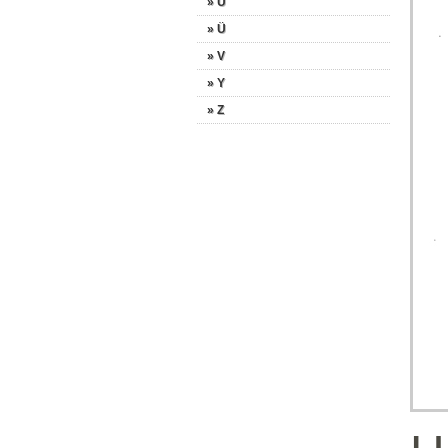
» U
» Ü
» V
» Y
» Z