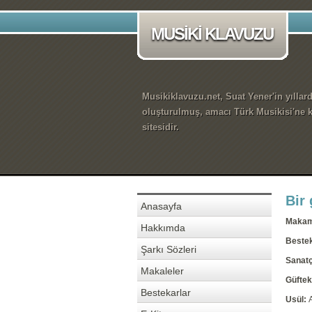
MUSİKİ KLAVUZU
Musikiklavuzu.net, Suat Yener'in yıllar
oluşturulmuş, amacı Türk Musikisi'ne k
sitesidir.
Bir
Anasayfa
Maka
Hakkımda
Beste
Şarkı Sözleri
Sanatç
Makaleler
Güftek
Bestekarlar
Usül: