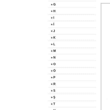
» G
» H
» I
» İ
» J
» K
» L
» M
» N
» O
» Ö
» P
» R
» S
» Ş
» T