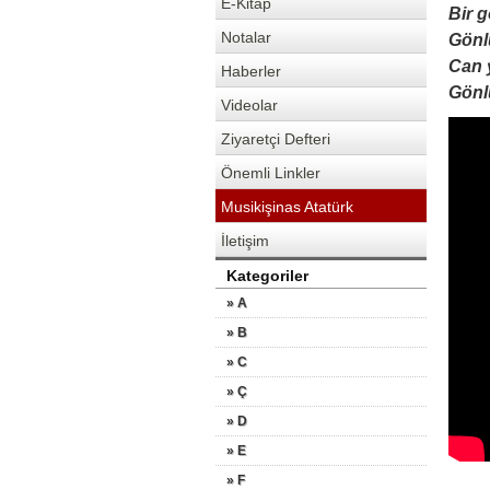
E-Kitap
Bir 
Notalar
Gönl
Can 
Haberler
Gönl
Videolar
Ziyaretçi Defteri
Önemli Linkler
Musikişinas Atatürk
İletişim
Kategoriler
» A
» B
» C
» Ç
» D
» E
» F