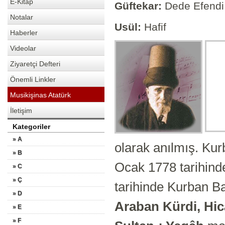
E-Kitap
Güftekar:
Dede Efendi
Notalar
Usül:
Hafif
Haberler
Videolar
Ziyaretçi Defteri
Önemli Linkler
Musikişinas Atatürk
İletişim
Kategoriler
» A
olarak anılmış. Kur
» B
Ocak 1778 tarihind
» C
» Ç
tarihinde Kurban Ba
» D
Araban Kürdi, Hic
» E
» F