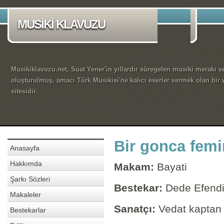
MUSİKİ KLAVUZU
Musikiklavuzu.net, Suat Yener'in yıllardır süregelen musiki merakı ve
oluşturulmuş, amacı Türk Musikisi'ne kalıcı eserler vermek olan bir
sitesidir.
Bir gonca femi
Anasayfa
Hakkımda
Makam:
Bayati
Şarkı Sözleri
Bestekar:
Dede Efend
Makaleler
Sanatçı:
Vedat kaptan
Bestekarlar