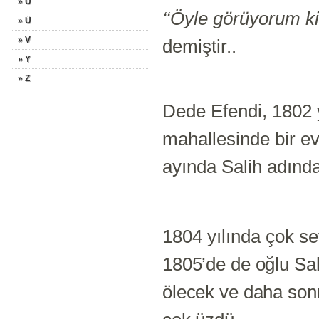
» U
‘‘Öyle görüyorum ki
» Ü
» V
demiştir..
» Y
» Z
Dede Efendi, 1802 yı
mahallesinde bir ev 
ayında Salih adınd
1804 yılında çok sev
1805’de de oğlu Sal
ölecek ve daha sonra