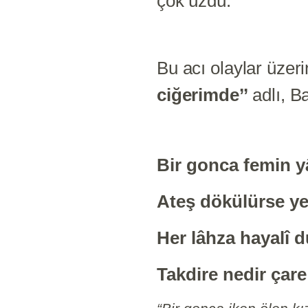
çok üzdü.
Bu acı olaylar üzerin
ciğerimde’’
adlı, B
Bir gonca femin y
Ateş dökülürse ye
Her lâhza hayalî 
Takdire nedir çar