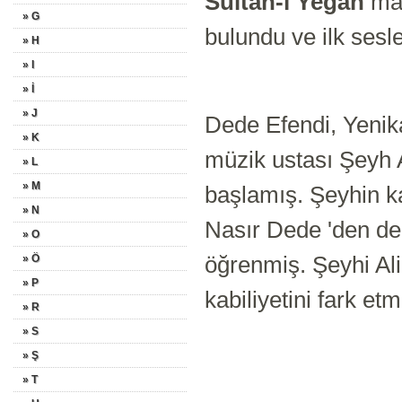
Sultan-ı Yegâh
mak
» G
bulundu ve ilk sesl
» H
» I
» İ
» J
Dede Efendi, Yenik
» K
müzik ustası Şeyh A
» L
» M
başlamış. Şeyhin k
» N
Nasır Dede 'den de
» O
öğrenmiş. Şeyhi Al
» Ö
» P
kabiliyetini fark et
» R
» S
» Ş
» T