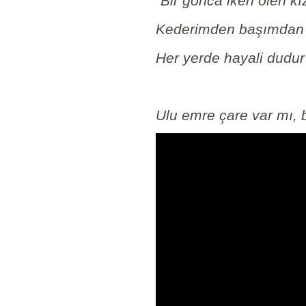
“Bir gonca iken ölen k
Kederimden başımdan a
Her yerde hayali dudu
Ulu emre çare var mı,