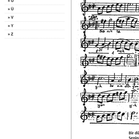
» U
» Ü
» V
» Y
» Z