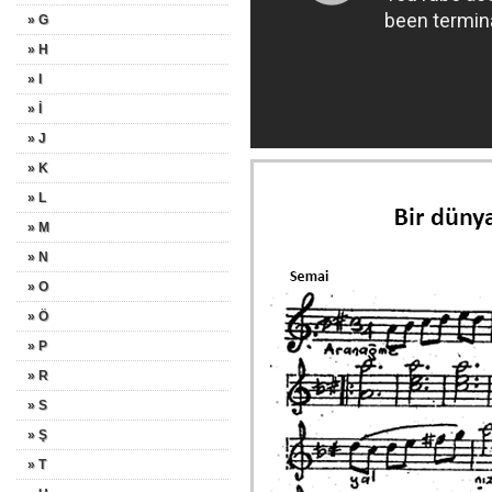
» G
» H
» I
» İ
» J
» K
» L
» M
» N
» O
» Ö
» P
» R
» S
» Ş
» T