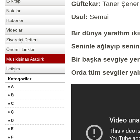
E-Kitap
Güftekar:
Taner Şener
Notalar
Usül:
Semai
Haberler
Videolar
Bir dünya yarattım iki
Ziyaretçi Defteri
Seninle ağlayıp senin
Önemli Linkler
Bir başka sevgiye y
Musikişinas Atatürk
İletişim
Orda tüm sevgiler yaln
Kategoriler
» A
» B
» C
» Ç
» D
» E
» F