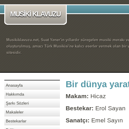
MUSİKİ KLAVUZU
Musikiklavuzu.net, Suat Yener'in yıllardır süregelen musiki merakı ve
oluşturulmuş, amacı Türk Musikisi'ne kalıcı eserler vermek olan bir
sitesidir.
Bir dünya yarat
Anasayfa
Hakkımda
Makam:
Hicaz
Şarkı Sözleri
Bestekar:
Erol Sayan
Makaleler
Sanatçı:
Emel Sayın
Bestekarlar