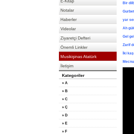
E-Kitap
Bir di
Notalar
Gurbet
Haberler
yar se
Ah gü
Videolar
Gel ge
Ziyaretçi Defteri
Zarif 
Önemli Linkler
İki ka
Musikişinas Atatürk
Mecnun
İletişim
Kategoriler
» A
» B
» C
» Ç
» D
» E
» F