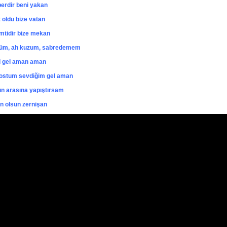
lberdir beni yakan
 oldu bize vatan
mtidir bize mekan
lüm, ah kuzum, sabredemem
l gel aman aman
dostum sevdiğim gel aman
şın arasına yapıştırsam
 olsun zernişan