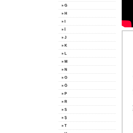
» G
» H
» I
» İ
» J
» K
» L
» M
» N
» O
» Ö
» P
» R
» S
» Ş
» T