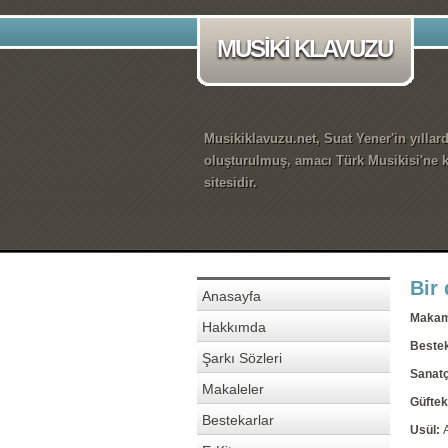
MUSİKİ KLAVUZU
Musikiklavuzu.net, Suat Yener'in yıllar
oluşturulmuş, amacı Türk Musikisi'ne k
sitesidir.
Bir 
Anasayfa
Maka
Hakkımda
Beste
Şarkı Sözleri
Sanatç
Makaleler
Güftek
Bestekarlar
Usül: