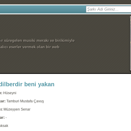
dır süregelen musiki merakı ve birikimiyle
alıcı eserler vermek olan bir web
dilberdir beni yakan
m:
Hüseyni
kar:
Tamburi Mustafa Çavuş
ı:
Müzeyyen Senar
ar:
-
Aksak