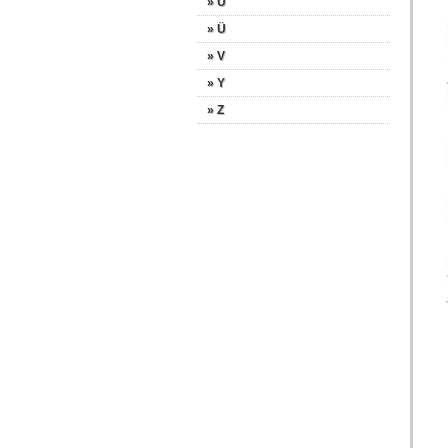
» U
» Ü
» V
» Y
» Z