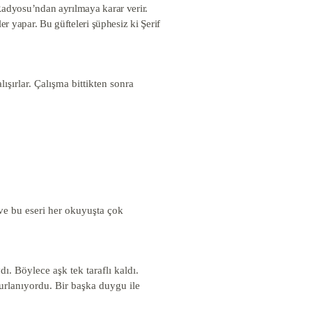
Radyosu’ndan ayrılmaya karar verir.
r yapar. Bu güfteleri şüphesiz ki Şerif
ışırlar. Çalışma bittikten sonra
e bu eseri her okuyuşta çok
ı. Böylece aşk tek taraflı kaldı.
rurlanıyordu. Bir başka duygu ile