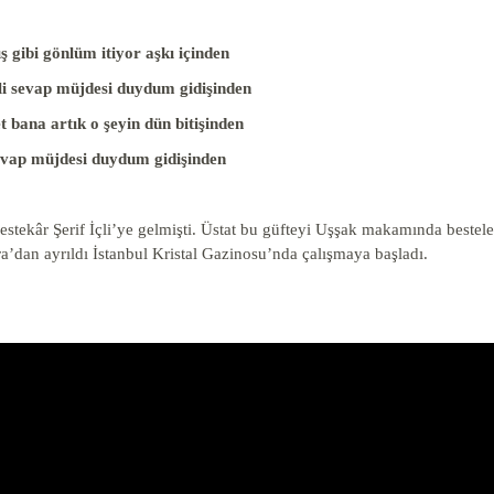
ş gibi gönlüm itiyor aşkı içinden
çli sevap müjdesi duydum gidişinden
t bana artık o şeyin dün bitişinden
evap müjdesi duydum gidişinden
estekâr Şerif İçli’ye gelmişti. Üstat bu güfteyi Uşşak makamında beste
a’dan ayrıldı İstanbul Kristal Gazinosu’nda çalışmaya başladı.