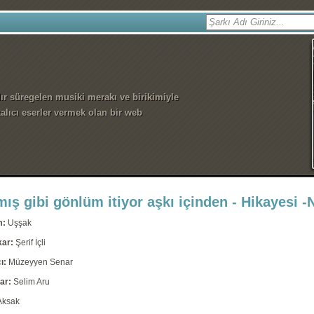
dır süregelen musiki merakı ve birikimiyle
alıcı eserler vermek olan bir web
ış gibi gönlüm itiyor aşkı içinden - Hikayesi -
m:
Uşşak
kar:
Şerif İçli
ı:
Müzeyyen Senar
ar:
Selim Aru
Aksak