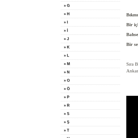
» G
» H
Bıkmı
» I
Bir i
» İ
Bahse
» J
Bir s
» K
» L
» M
Sıra B
Ankar
» N
» O
» Ö
» P
» R
» S
» Ş
» T