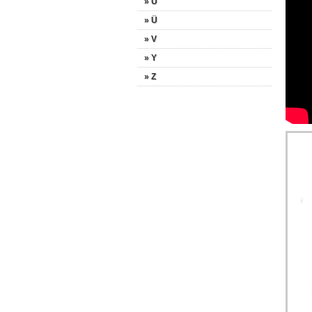
» U
» Ü
» V
» Y
» Z