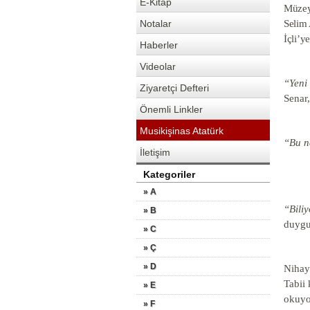
E-Kitap
Müzeyy
Notalar
Selim 
İçli’ye
Haberler
Videolar
“Yeni 
Ziyaretçi Defteri
Senar,
Önemli Linkler
Musikişinas Atatürk
“Bu n
İletişim
Kategoriler
» A
“Biliy
» B
duygul
» C
» Ç
» D
Nihaye
Tabii 
» E
okuyor
» F