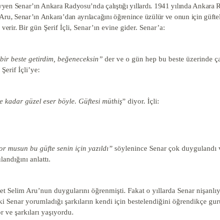
en Senar’ın Ankara Radyosu’nda çalıştığı yıllardı. 1941 yılında Ankara 
Aru, Senar’ın Ankara’dan ayrılacağını öğrenince üzülür ve onun için güftele
 verir.
Bir gün Şerif İçli, Senar’ın evine gider. Senar’a:
bir beste getirdim, beğeneceksin”
der ve o gün hep bu beste üzerinde çal
 Şerif İçli’ye:
e kadar güzel eser böyle. Güftesi müthiş
” diyor. İçli:
or musun bu güfte senin için yazıldı”
söylenince Senar çok duygulandı v
andığını anlattı.
t Selim Aru’nun duygularını öğrenmişti. Fakat o yıllarda Senar nişanlıyd
ki Senar yorumladığı şarkıların kendi için bestelendiğini öğrendikçe gu
 ve şarkıları yaşıyordu.