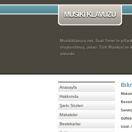
MUSİKİ KLAVUZU
Musikiklavuzu.net, Suat Yener'in yıllar
oluşturulmuş, amacı Türk Musikisi'ne k
sitesidir.
Bıkm
Anasayfa
Maka
Hakkımda
Beste
Şarkı Sözleri
Sanatç
Makaleler
Güftek
Bestekarlar
Usül: