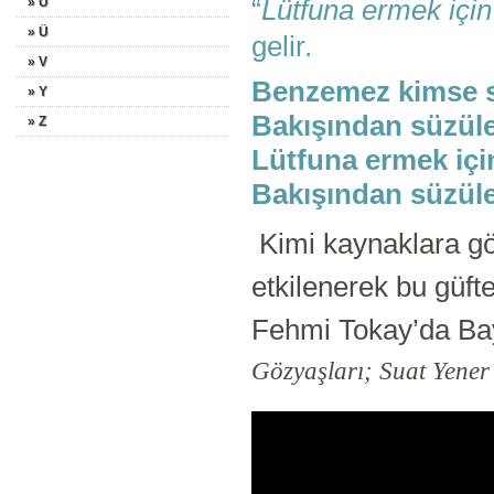
“
Lütfuna ermek için
» U
» Ü
gelir.
» V
Benzemez kimse s
» Y
Bakışından süzül
» Z
Lütfuna ermek içi
Bakışından süzül
Kimi kaynaklara gö
etkilenerek bu güft
Fehmi Tokay’da Ba
Gözyaşları; Suat Yener