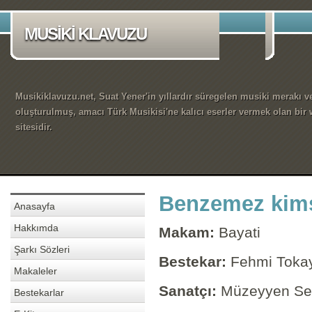
MUSİKİ KLAVUZU
Musikiklavuzu.net, Suat Yener'in yıllardır süregelen musiki merakı ve
oluşturulmuş, amacı Türk Musikisi'ne kalıcı eserler vermek olan bir
sitesidir.
Benzemez kims
Anasayfa
Hakkımda
Makam:
Bayati
Şarkı Sözleri
Bestekar:
Fehmi Toka
Makaleler
Sanatçı:
Müzeyyen Se
Bestekarlar