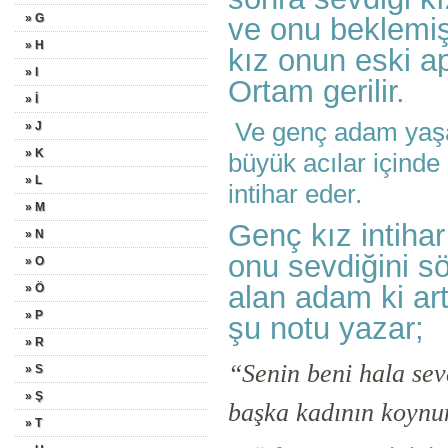
» G
ve onu beklemişt
» H
kız onun eski a
» I
Ortam gerilir.
» İ
Ve genç adam yaşadı
» J
» K
büyük acılar içinde
» L
intihar eder.
» M
Genç kız intiha
» N
onu sevdiğini s
» O
alan adam ki art
» Ö
» P
şu notu yazar;
» R
“Senin beni hala sev
» S
» Ş
başka kadının koynu
» T