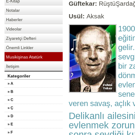
E-Kitap
Güftekar:
RüştüŞarda
Notalar
Usül:
Aksak
Haberler
1900’
Videolar
eğit
Ziyaretçi Defteri
gelir
Önemli Linkler
sevg
Musikişinas Atatürk
bir 
İletişim
dönme
Kategoriler
evlen
» A
» B
sene
» C
veren savaş, açlık 
» Ç
Delikanlı ailesi
» D
evlenmek zorun
» E
sonra sevdiği k
» F