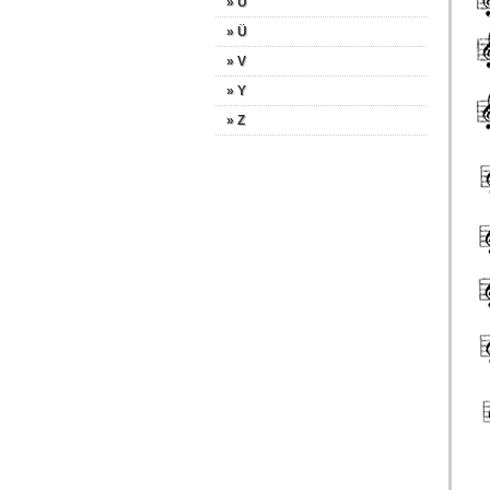
» U
» Ü
» V
» Y
» Z