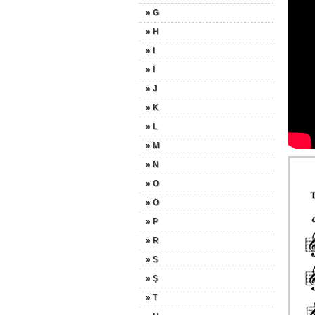
» G
» H
» I
» İ
» J
» K
» L
» M
» N
» O
» Ö
» P
» R
» S
» Ş
» T