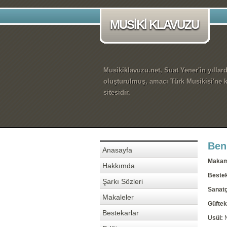
MUSİKİ KLAVUZU
Musikiklavuzu.net, Suat Yener'in yıllar
oluşturulmuş, amacı Türk Musikisi'ne k
sitesidir.
Beni
Anasayfa
Maka
Hakkımda
Beste
Şarkı Sözleri
Sanatç
Makaleler
Güftek
Bestekarlar
Usül: