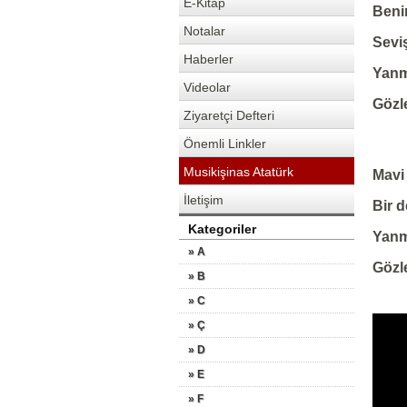
E-Kitap
Beni
Notalar
Sevi
Haberler
Yanm
Videolar
Gözl
Ziyaretçi Defteri
Önemli Linkler
Musikişinas Atatürk
Mavi
İletişim
Bir d
Kategoriler
Yanm
» A
Gözle
» B
» C
» Ç
» D
» E
» F