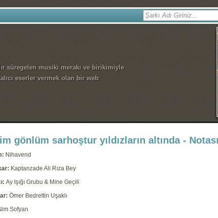
dır süregelen musiki merakı ve birikimiyle
alıcı eserler vermek olan bir web
m gönlüm sarhoştur yıldızların altında - Notası
m:
Nihavend
kar:
Kaptanzade Ali Rıza Bey
ı:
Ay Işığı Grubu & Mine Geçili
ar:
Ömer Bedrettin Uşaklı
Nim Sofyan