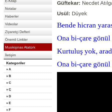
E-Kitap
Güftekar:
Necdet Atılg
Notalar
Usül:
Düyek
Haberler
Bende hicran yaras
Videolar
Ziyaretçi Defteri
Ona bi-çare gönül 
Önemli Linkler
Musikişinas Atatürk
Kurtuluş yok, arad
İletişim
Ona bi-çare gönül 
Kategoriler
» A
» B
» C
» Ç
» D
» E
» F