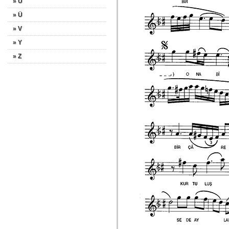
» U
» Ü
» V
» Y
» Z