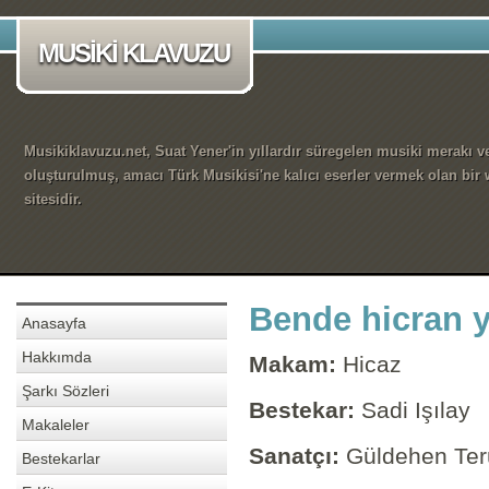
MUSİKİ KLAVUZU
Musikiklavuzu.net, Suat Yener'in yıllardır süregelen musiki merakı ve
oluşturulmuş, amacı Türk Musikisi'ne kalıcı eserler vermek olan bir
sitesidir.
Bende hicran y
Anasayfa
Hakkımda
Makam:
Hicaz
Şarkı Sözleri
Bestekar:
Sadi Işılay
Makaleler
Sanatçı:
Güldehen Te
Bestekarlar