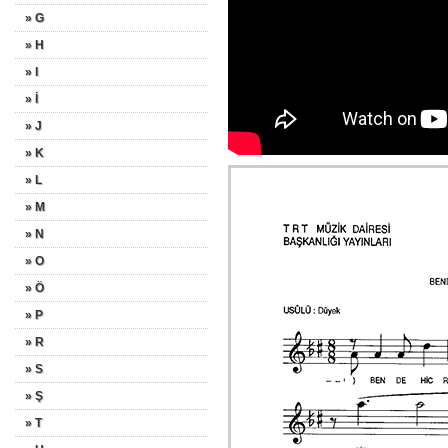
» G
» H
» I
» İ
» J
» K
» L
» M
» N
» O
» Ö
» P
» R
» S
» Ş
» T